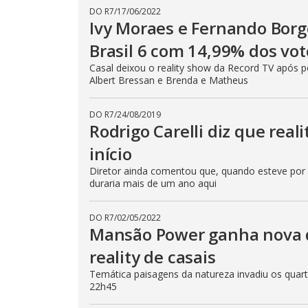
DO R7
/
17/06/2022
Ivy Moraes e Fernando Borg
Brasil 6 com 14,99% dos vot
Casal deixou o reality show da Record TV após pe
Albert Bressan e Brenda e Matheus
DO R7
/
24/08/2019
Rodrigo Carelli diz que rea
início
Diretor ainda comentou que, quando esteve por tr
duraria mais de um ano aqui
DO R7
/
02/05/2022
Mansão Power ganha nova 
reality de casais
Temática paisagens da natureza invadiu os quarto
22h45