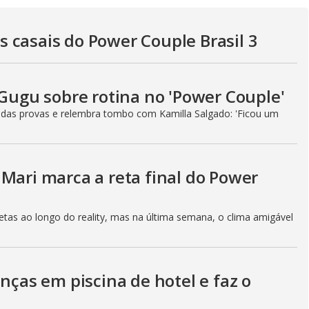
V
 casais do Power Couple Brasil 3
i
 Gugu sobre rotina no 'Power Couple'
 das provas e relembra tombo com Kamilla Salgado: 'Ficou um
d
Mari marca a reta final do Power
e
etas ao longo do reality, mas na última semana, o clima amigável
o
anças em piscina de hotel e faz o