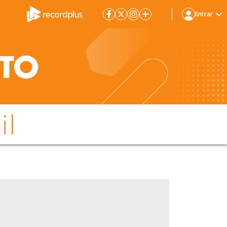
Entrar
il