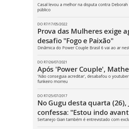
Casal levou a melhor na disputa contra Debora
público
DO R7
/
17/05/2022
Prova das Mulheres exige a
desafio "Fogo e Paixão"
Dinâmica do Power Couple Brasil 6 vai ao ar nesta
DO R7
/
26/07/2021
Após 'Power Couple', Math
'Não conseguia acreditar', desabafou o youtube
funkeiro morreu
DO R7
/
25/07/2017
No Gugu desta quarta (26)
confessa: "Estou indo avant
Sertanejo Gian também é entrevistado com exclus