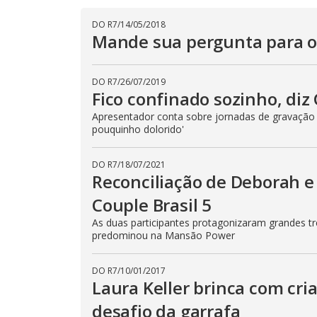
DO R7
/
14/05/2018
Mande sua pergunta para os
DO R7
/
26/07/2019
Fico confinado sozinho, diz
Apresentador conta sobre jornadas de gravação
pouquinho dolorido'
DO R7
/
18/07/2021
Reconciliação de Deborah e 
Couple Brasil 5
As duas participantes protagonizaram grandes tr
predominou na Mansão Power
DO R7
/
10/01/2017
Laura Keller brinca com cri
desafio da garrafa