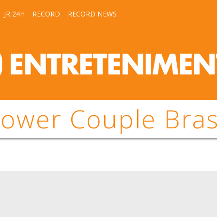
JR 24H
RECORD
RECORD NEWS
ower Couple Bras