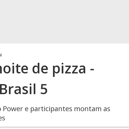
il
oite de pizza -
rasil 5
ão Power e participantes montam as
es