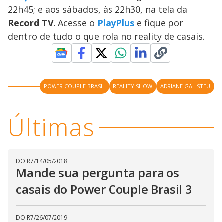
y
22h45; e aos sábados, às 22h30, na tela da
Record TV
. Acesse o
PlayPlus
e fique por
M
V
u
d
dentro de tudo o que rola no reality de casais.
o
i
POWER COUPLE BRASIL
REALITY SHOW
ADRIANE GALISTEU
d
Últimas
e
o
DO R7
/
14/05/2018
Mande sua pergunta para os
casais do Power Couple Brasil 3
DO R7
/
26/07/2019