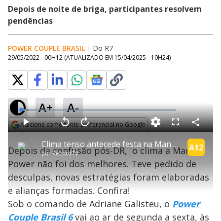
Depois de noite de briga, participantes resolvem
pendências
POWER COUPLE BRASIL
|
Do R7
29/05/2022 - 00H12
(ATUALIZADO EM
15/04/2025 - 10H24
)
A+
A-
L
o
a
Adicione como fonte preferencial no Google
d
C
P
V
A
P
F
e
o
l
o
v
u
Opens in new window
d
m
a
l
a
l
:
Clima tenso antecede festa na Mansão Power | Power Couple Brasil 6
p
y
t
n
l
A12
5
Depois da confusão pós-DR, o clima a Mansão
a
a
ç
s
.
por
RecordTV
r
r
a
c
3
t
1
r
l
r
3
Power não foi dos melhores. Teve pedido de
i
0
1
e
%
l
s
0
e
h
desculpas, novas estratégias foram elaboradas
e
s
n
a
g
e
r
u
g
e alianças formadas. Confira!
n
u
a
d
n
o
d
Sob o comando de Adriane Galisteu, o
Power
s
o
s
Couple Brasil 6
vai ao ar de segunda a sexta, às