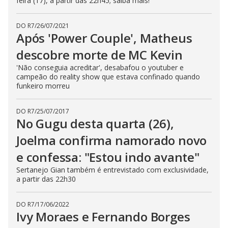
feira (17), a partir das 22h45; saiba mais!
DO R7
/
26/07/2021
Após 'Power Couple', Matheus
descobre morte de MC Kevin
'Não conseguia acreditar', desabafou o youtuber e
campeão do reality show que estava confinado quando
funkeiro morreu
DO R7
/
25/07/2017
No Gugu desta quarta (26),
Joelma confirma namorado novo
e confessa: "Estou indo avante"
Sertanejo Gian também é entrevistado com exclusividade,
a partir das 22h30
DO R7
/
17/06/2022
Ivy Moraes e Fernando Borges