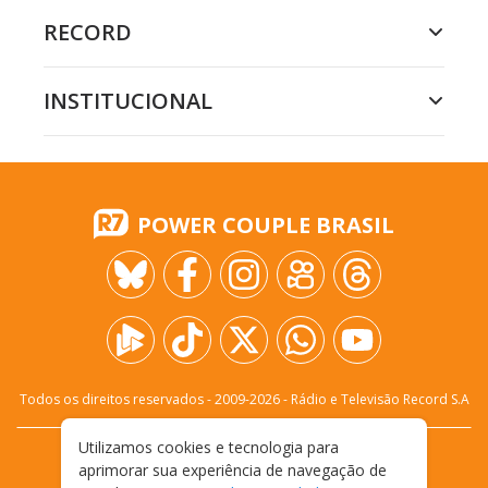
RECORD
INSTITUCIONAL
POWER COUPLE BRASIL
Todos os direitos reservados - 2009-
2026
- Rádio e Televisão Record S.A
Utilizamos cookies e tecnologia para
CARREIRA
FALE CONOSCO
PRIVACIDADE
aprimorar sua experiência de navegação de
TERMOS E CONDIÇÕES DE USO