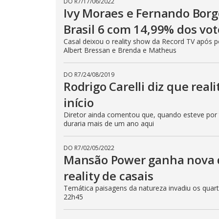
DO R7
/
17/06/2022
Ivy Moraes e Fernando Borg
Brasil 6 com 14,99% dos vot
Casal deixou o reality show da Record TV após pe
Albert Bressan e Brenda e Matheus
DO R7
/
24/08/2019
Rodrigo Carelli diz que rea
início
Diretor ainda comentou que, quando esteve por tr
duraria mais de um ano aqui
DO R7
/
02/05/2022
Mansão Power ganha nova 
reality de casais
Temática paisagens da natureza invadiu os quarto
22h45