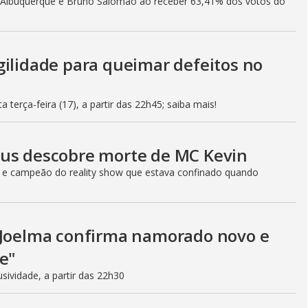
h Albuquerque e Bruno Salomão ao receber 63,41% dos votos do
gilidade para queimar defeitos no
 terça-feira (17), a partir das 22h45; saiba mais!
eus descobre morte de MC Kevin
r e campeão do reality show que estava confinado quando
, Joelma confirma namorado novo e
e"
ividade, a partir das 22h30