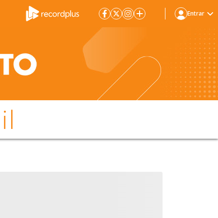
Entrar
il