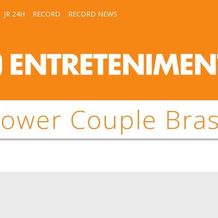
JR 24H
RECORD
RECORD NEWS
ower Couple Bras