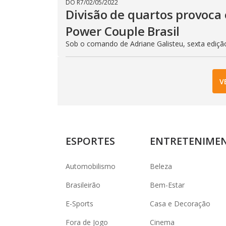
DO R7
/
02/05/2022
Divisão de quartos provoca 
Power Couple Brasil
Sob o comando de Adriane Galisteu, sexta ediçã
V
ESPORTES
ENTRETENIME
Automobilismo
Beleza
Brasileirão
Bem-Estar
E-Sports
Casa e Decoração
Fora de Jogo
Cinema