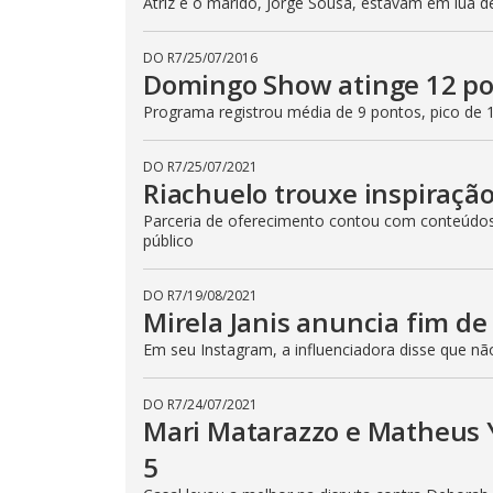
Atriz e o marido, Jorge Sousa, estavam em lua 
DO R7
/
25/07/2016
Domingo Show atinge 12 pon
Programa registrou média de 9 pontos, pico de 
DO R7
/
25/07/2021
Riachuelo trouxe inspiraçã
Parceria de oferecimento contou com conteúdos 
público
DO R7
/
19/08/2021
Mirela Janis anuncia fim d
Em seu Instagram, a influenciadora disse que n
DO R7
/
24/07/2021
Mari Matarazzo e Matheus 
5