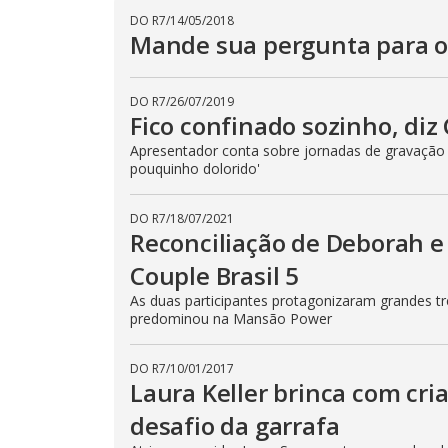
DO R7
/
14/05/2018
Mande sua pergunta para os
DO R7
/
26/07/2019
Fico confinado sozinho, diz
Apresentador conta sobre jornadas de gravação
pouquinho dolorido'
DO R7
/
18/07/2021
Reconciliação de Deborah e 
Couple Brasil 5
As duas participantes protagonizaram grandes tr
predominou na Mansão Power
DO R7
/
10/01/2017
Laura Keller brinca com cri
desafio da garrafa