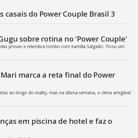
y
 casais do Power Couple Brasil 3
V
 Gugu sobre rotina no 'Power Couple'
i
 das provas e relembra tombo com Kamilla Salgado: 'Ficou um
d
Mari marca a reta final do Power
e
etas ao longo do reality, mas na última semana, o clima amigável
o
anças em piscina de hotel e faz o