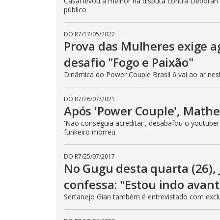
Casal levou a melhor na disputa contra Debora
público
DO R7
/
17/05/2022
Prova das Mulheres exige a
desafio "Fogo e Paixão"
Dinâmica do Power Couple Brasil 6 vai ao ar nesta
DO R7
/
26/07/2021
Após 'Power Couple', Math
'Não conseguia acreditar', desabafou o youtube
funkeiro morreu
DO R7
/
25/07/2017
No Gugu desta quarta (26)
confessa: "Estou indo avant
Sertanejo Gian também é entrevistado com exclus