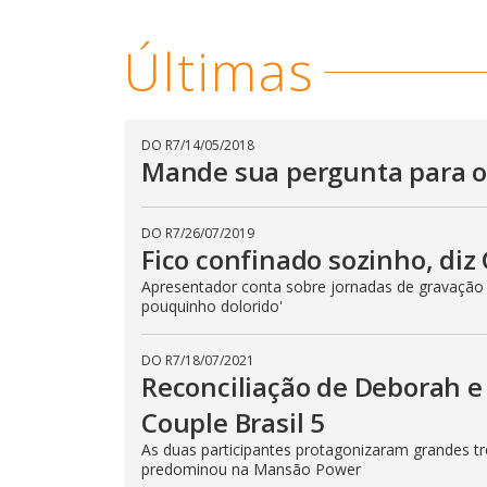
u
d
o
Últimas
DO R7
/
14/05/2018
Mande sua pergunta para os
DO R7
/
26/07/2019
Fico confinado sozinho, diz
Apresentador conta sobre jornadas de gravação
pouquinho dolorido'
DO R7
/
18/07/2021
Reconciliação de Deborah e 
Couple Brasil 5
As duas participantes protagonizaram grandes tr
predominou na Mansão Power