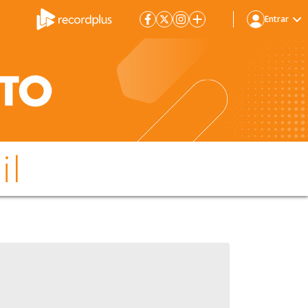
Entrar
il