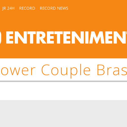
JR 24H
RECORD
RECORD NEWS
ower Couple Bras