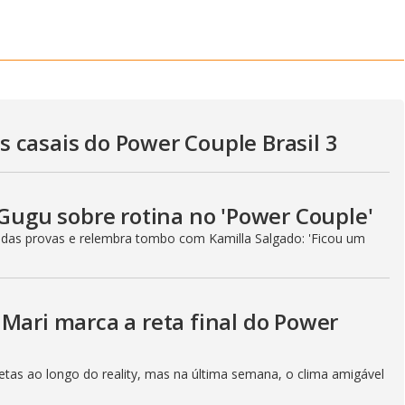
y
e
V
 casais do Power Couple Brasil 3
i
 Gugu sobre rotina no 'Power Couple'
d
 das provas e relembra tombo com Kamilla Salgado: 'Ficou um
e
Mari marca a reta final do Power
etas ao longo do reality, mas na última semana, o clima amigável