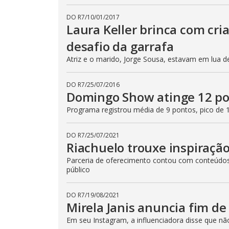
DO R7
/
10/01/2017
Laura Keller brinca com cri
desafio da garrafa
Atriz e o marido, Jorge Sousa, estavam em lua 
DO R7
/
25/07/2016
Domingo Show atinge 12 pon
Programa registrou média de 9 pontos, pico de 
DO R7
/
25/07/2021
Riachuelo trouxe inspiraçã
Parceria de oferecimento contou com conteúdos 
público
DO R7
/
19/08/2021
Mirela Janis anuncia fim d
Em seu Instagram, a influenciadora disse que n