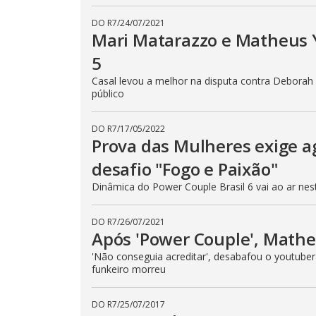
DO R7
/
24/07/2021
Mari Matarazzo e Matheus 
5
Casal levou a melhor na disputa contra Debora
público
DO R7
/
17/05/2022
Prova das Mulheres exige a
desafio "Fogo e Paixão"
Dinâmica do Power Couple Brasil 6 vai ao ar nesta
DO R7
/
26/07/2021
Após 'Power Couple', Math
'Não conseguia acreditar', desabafou o youtube
funkeiro morreu
DO R7
/
25/07/2017