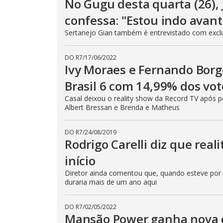
No Gugu desta quarta (26)
confessa: "Estou indo avant
Sertanejo Gian também é entrevistado com exclus
DO R7
/
17/06/2022
Ivy Moraes e Fernando Borg
Brasil 6 com 14,99% dos vot
Casal deixou o reality show da Record TV após pe
Albert Bressan e Brenda e Matheus
DO R7
/
24/08/2019
Rodrigo Carelli diz que rea
início
Diretor ainda comentou que, quando esteve por tr
duraria mais de um ano aqui
DO R7
/
02/05/2022
Mansão Power ganha nova 