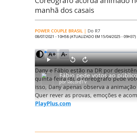
Coreógrafo acorda animado nes
manhã dos casais
POWER COUPLE BRASIL
|
Do R7
08/07/2021 - 10H58
(ATUALIZADO EM
15/04/2025 - 09H37
)
A+
A-
L
o
a
d
P
V
A
e
l
o
v
d
Dany e Fábio estão na DR por desistên
a
l
a
:
y
t
n
4
a
ç
quinta-feira (8), o coreógrafo pede vo
.
r
a
7
por
RecordTV
1
r
4
isso, Dany apenas observa a animação
0
1
%
s
0
e
s
Quer rever as provas, emoções e acom
g
e
u
g
n
u
PlayPlus.com
d
n
o
d
s
o
s
M