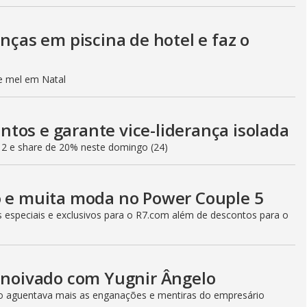
o
anças em piscina de hotel e faz o
de mel em Natal
tos e garante vice-liderança isolada
12 e share de 20% neste domingo (24)
o e muita moda no Power Couple 5
especiais e exclusivos para o R7.com além de descontos para o
e noivado com Yugnir Ângelo
ão aguentava mais as enganações e mentiras do empresário