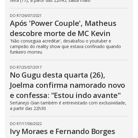
feira (17), a partir das 22h45; saiba mais!
DO R7
/
26/07/2021
Após 'Power Couple', Matheus
descobre morte de MC Kevin
'Não conseguia acreditar', desabafou o youtuber e
campeão do reality show que estava confinado quando
funkeiro morreu
DO R7
/
25/07/2017
No Gugu desta quarta (26),
Joelma confirma namorado novo
e confessa: "Estou indo avante"
Sertanejo Gian também é entrevistado com exclusividade,
a partir das 22h30
DO R7
/
17/06/2022
Ivy Moraes e Fernando Borges