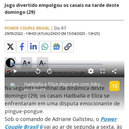
Jogo divertido empolgou os casais na tarde deste
domingo (29)
POWER COUPLE BRASIL
|
Do R7
29/05/2022 - 19H03
(ATUALIZADO EM
15/04/2025 - 10H25
)
A+
A-
L
o
a
Adicione como fonte preferencial no Google
d
C
P
V
A
P
F
e
o
l
o
v
u
Opens in new window
d
m
a
l
a
l
:
Hadballa e Eliza disputam com Adryana e Albert| Power Couple Brasil 6
p
y
t
n
l
12
1
Na segunda semifinal da dinâmica deste
a
a
ç
s
6
por
RecordTV
r
r
a
c
.
t
1
r
l
r
5
domingo (29), os casais Hadballa e Eliza se
i
0
1
e
7
l
s
0
e
%
h
enfrentaram em uma disputa emocionante de
e
s
n
a
g
e
r
u
g
pingue-pongue.
n
u
a
d
n
o
d
Sob o comando de Adriane Galisteu, o
Power
s
o
s
Couple Brasil 6
vai ao ar de segunda a sexta, às