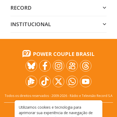
RECORD
INSTITUCIONAL
POWER COUPLE BRASIL
Todos os direitos reservados - 2009-
2026
- Rádio e Televisão Record S.A
Utilizamos cookies e tecnologia para
CARREIRA
FALE CONOSCO
PRIVACIDADE
aprimorar sua experiência de navegação de
TERMOS E CONDIÇÕES DE USO