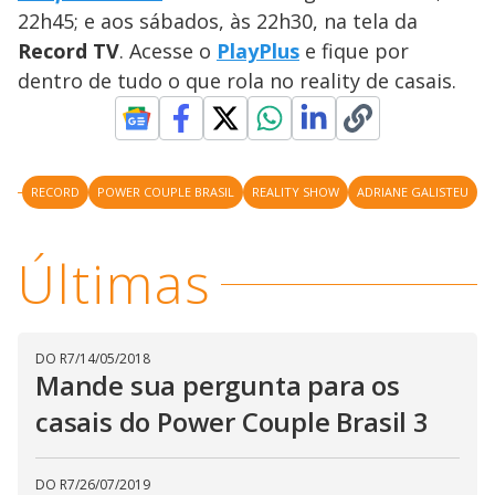
y
22h45; e aos sábados, às 22h30, na tela da
Record TV
. Acesse o
PlayPlus
e fique por
M
V
u
d
dentro de tudo o que rola no reality de casais.
o
i
RECORD
POWER COUPLE BRASIL
REALITY SHOW
ADRIANE GALISTEU
d
Últimas
e
o
DO R7
/
14/05/2018
Mande sua pergunta para os
casais do Power Couple Brasil 3
DO R7
/
26/07/2019