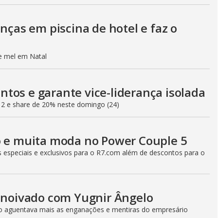
o
anças em piscina de hotel e faz o
de mel em Natal
tos e garante vice-liderança isolada
12 e share de 20% neste domingo (24)
o e muita moda no Power Couple 5
especiais e exclusivos para o R7.com além de descontos para o
e noivado com Yugnir Ângelo
ão aguentava mais as enganações e mentiras do empresário