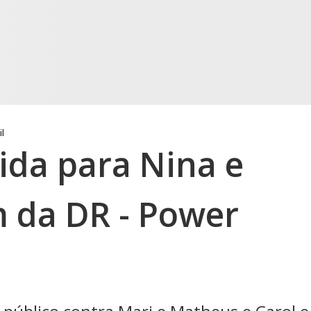
il
cida para Nina e
m da DR - Power