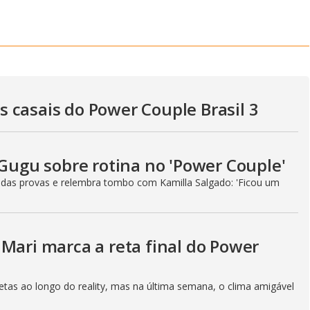
y
e
V
 casais do Power Couple Brasil 3
i
 Gugu sobre rotina no 'Power Couple'
d
 das provas e relembra tombo com Kamilla Salgado: 'Ficou um
e
Mari marca a reta final do Power
etas ao longo do reality, mas na última semana, o clima amigável