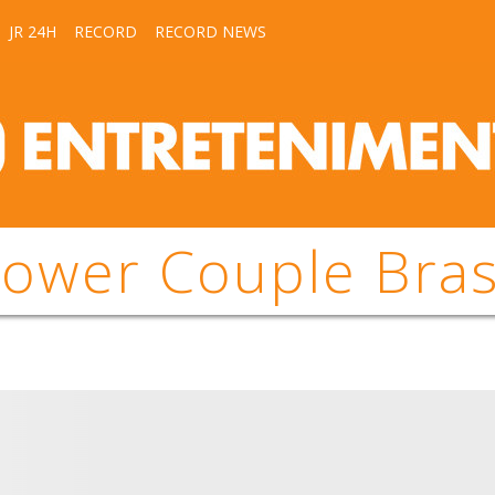
JR 24H
RECORD
RECORD NEWS
ower Couple Bras