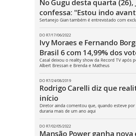
No Gugu desta quarta (26)
confessa: "Estou indo avant
Sertanejo Gian também é entrevistado com exclus
DO R7
/
17/06/2022
Ivy Moraes e Fernando Borg
Brasil 6 com 14,99% dos vot
Casal deixou o reality show da Record TV após pe
Albert Bressan e Brenda e Matheus
DO R7
/
24/08/2019
Rodrigo Carelli diz que rea
início
Diretor ainda comentou que, quando esteve por tr
duraria mais de um ano aqui
DO R7
/
02/05/2022
Mansão Power ganha nova 