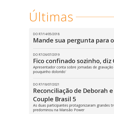
u
d
o
Últimas
DO R7
/
14/05/2018
Mande sua pergunta para os
DO R7
/
26/07/2019
Fico confinado sozinho, diz
Apresentador conta sobre jornadas de gravação
pouquinho dolorido'
DO R7
/
18/07/2021
Reconciliação de Deborah e 
Couple Brasil 5
As duas participantes protagonizaram grandes tr
predominou na Mansão Power