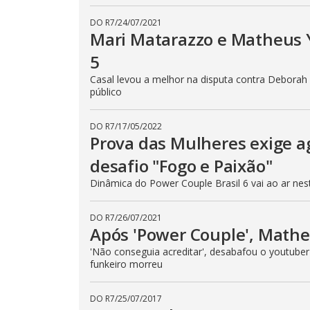
DO R7
/
24/07/2021
Mari Matarazzo e Matheus 
5
Casal levou a melhor na disputa contra Debora
público
DO R7
/
17/05/2022
Prova das Mulheres exige a
desafio "Fogo e Paixão"
Dinâmica do Power Couple Brasil 6 vai ao ar nesta
DO R7
/
26/07/2021
Após 'Power Couple', Math
'Não conseguia acreditar', desabafou o youtube
funkeiro morreu
DO R7
/
25/07/2017