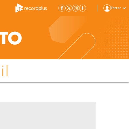
Entrar
il