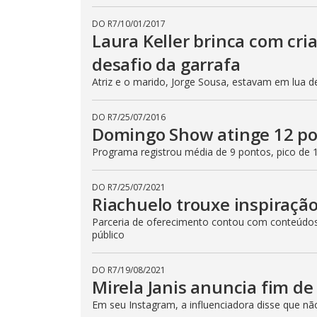
DO R7
/
10/01/2017
Laura Keller brinca com cri
desafio da garrafa
Atriz e o marido, Jorge Sousa, estavam em lua 
DO R7
/
25/07/2016
Domingo Show atinge 12 pon
Programa registrou média de 9 pontos, pico de 
DO R7
/
25/07/2021
Riachuelo trouxe inspiraçã
Parceria de oferecimento contou com conteúdos 
público
DO R7
/
19/08/2021
Mirela Janis anuncia fim d
Em seu Instagram, a influenciadora disse que n