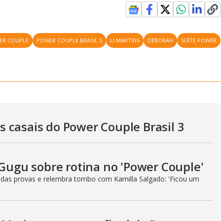
a
d
e
e
T
i
m
y
ER COUPLE
POWER COUPLE BRASIL 5
LI MARTINS
DEBORAH
SUÍTE POWER
e
V
i
 casais do Power Couple Brasil 3
d
 Gugu sobre rotina no 'Power Couple'
 das provas e relembra tombo com Kamilla Salgado: 'Ficou um
e