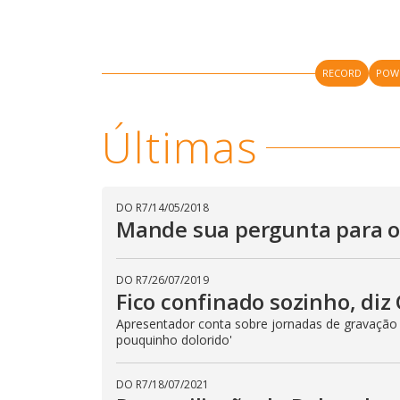
M
u
RECORD
POW
d
o
Últimas
DO R7
/
14/05/2018
Mande sua pergunta para os
DO R7
/
26/07/2019
Fico confinado sozinho, diz
Apresentador conta sobre jornadas de gravação
pouquinho dolorido'
DO R7
/
18/07/2021