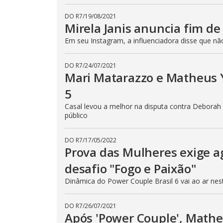
DO R7
/
19/08/2021
Mirela Janis anuncia fim d
Em seu Instagram, a influenciadora disse que n
DO R7
/
24/07/2021
Mari Matarazzo e Matheus 
5
Casal levou a melhor na disputa contra Debora
público
DO R7
/
17/05/2022
Prova das Mulheres exige a
desafio "Fogo e Paixão"
Dinâmica do Power Couple Brasil 6 vai ao ar nesta
DO R7
/
26/07/2021
Após 'Power Couple', Math