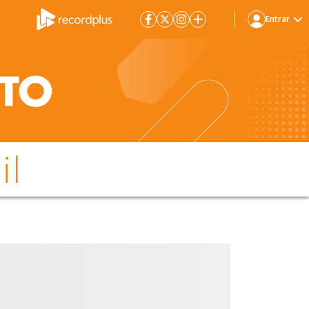
Entrar
il