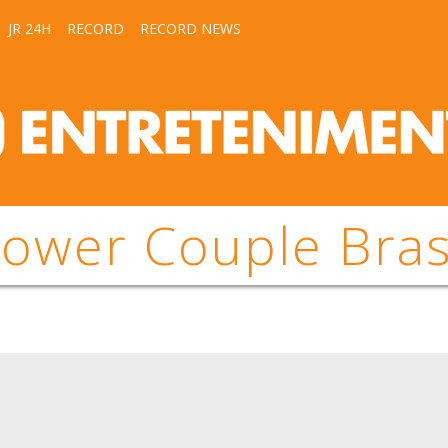
JR 24H
RECORD
RECORD NEWS
ower Couple Bras