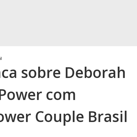
il
inca sobre Deborah
e Power com
ower Couple Brasil