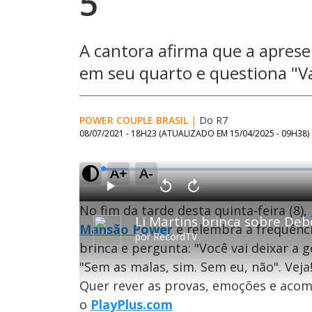
5
A cantora afirma que a apres
em seu quarto e questiona "Va
POWER COUPLE BRASIL
|
Do R7
08/07/2021 - 18H23
(ATUALIZADO EM
15/04/2025 - 09H38
)
A+
A-
L
o
a
d
P
V
A
e
l
o
v
d
No fim da tarde desta quinta-feira (8),
a
l
a
:
y
t
n
5
a
ç
Mansão Power
e relembra a frequência
.
r
a
5
por
RecordTV
1
r
0
brinca e pergunta: "Você vai deixar a
0
1
%
s
0
e
s
"Sem as malas, sim. Sem eu, não". Veja
g
e
u
g
n
u
Quer rever as provas, emoções e acom
d
n
o
d
o
PlayPlus.com
s
o
s