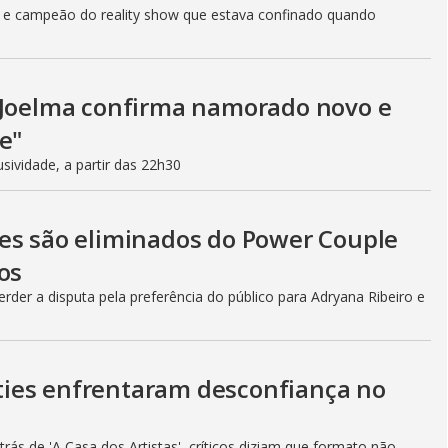
r e campeão do reality show que estava confinado quando
, Joelma confirma namorado novo e
e"
ividade, a partir das 22h30
es são eliminados do Power Couple
os
rder a disputa pela preferência do público para Adryana Ribeiro e
lities enfrentaram desconfiança no
ás de 'A Casa dos Artistas', críticos diziam que formato não