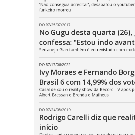
'Não conseguia acreditar', desabafou o youtube
funkeiro morreu
DO R7
/
25/07/2017
No Gugu desta quarta (26)
confessa: "Estou indo avant
Sertanejo Gian também é entrevistado com exclus
DO R7
/
17/06/2022
Ivy Moraes e Fernando Borg
Brasil 6 com 14,99% dos vot
Casal deixou o reality show da Record TV após pe
Albert Bressan e Brenda e Matheus
DO R7
/
24/08/2019
Rodrigo Carelli diz que rea
início
Diretor ainda comentou que, quando esteve por tr