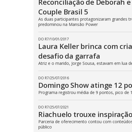
Reconciliação de Deborah e 
Couple Brasil 5
As duas participantes protagonizaram grandes tr
predominou na Mansão Power
DO R7
/
10/01/2017
Laura Keller brinca com cri
desafio da garrafa
Atriz e o marido, Jorge Sousa, estavam em lua 
DO R7
/
25/07/2016
Domingo Show atinge 12 pon
Programa registrou média de 9 pontos, pico de 
DO R7
/
25/07/2021
Riachuelo trouxe inspiraçã
Parceria de oferecimento contou com conteúdos 
público