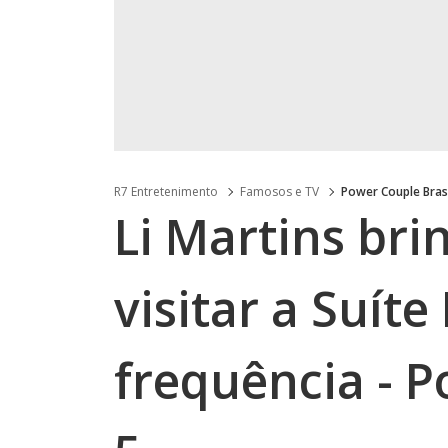
R7 Entretenimento
Famosos e TV
Power Couple Bras
Li Martins br
visitar a Suít
frequência - P