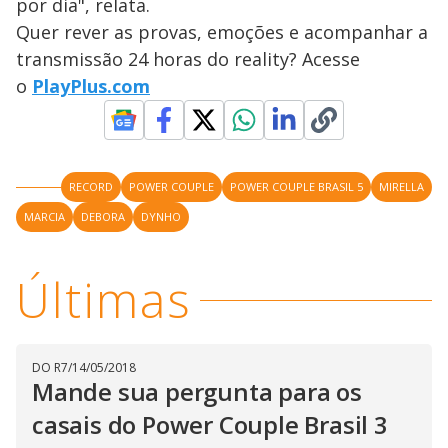
a
por dia", relata.
s
o
s
Quer rever as provas, emoções e acompanhar a
y
transmissão 24 horas do reality? Acesse
o
PlayPlus.com
M
V
u
d
o
i
RECORD
POWER COUPLE
POWER COUPLE BRASIL 5
MIRELLA
MARCIA
DEBORA
DYNHO
d
Últimas
e
o
DO R7
/
14/05/2018
Mande sua pergunta para os
casais do Power Couple Brasil 3