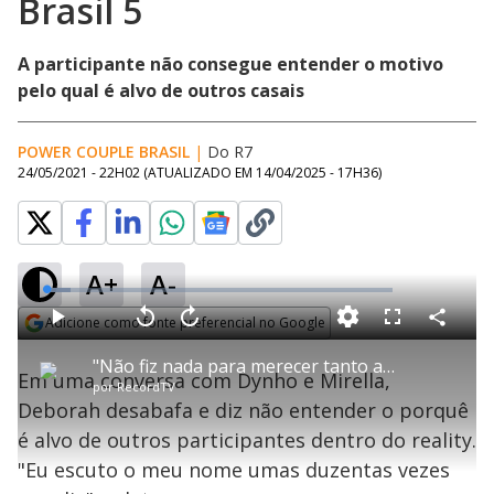
Brasil 5
A participante não consegue entender o motivo
pelo qual é alvo de outros casais
POWER COUPLE BRASIL
|
Do R7
24/05/2021 - 22H02
(ATUALIZADO EM
14/04/2025 - 17H36
)
A+
A-
L
o
a
Adicione como fonte preferencial no Google
d
C
P
V
A
P
F
e
o
l
o
v
u
Opens in new window
d
m
a
l
a
l
:
"Não fiz nada para merecer tanto ataque", diz Deborah - Power Couple Brasil 5
p
y
t
n
l
6
Em uma conversa com Dynho e Mirella,
a
a
ç
s
.
por
RecordTV
r
r
a
c
9
t
1
r
l
r
3
Deborah desabafa e diz não entender o porquê
i
0
1
e
%
l
s
0
e
h
é alvo de outros participantes dentro do reality.
e
s
n
a
g
e
r
u
g
"Eu escuto o meu nome umas duzentas vezes
n
u
d
n
o
d