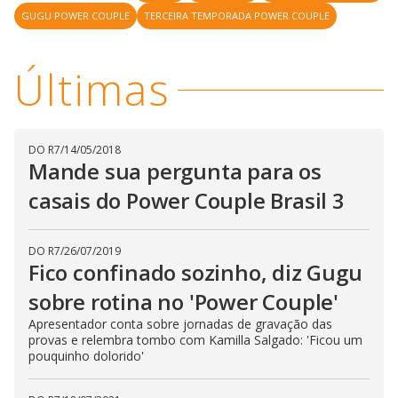
y
GUGU POWER COUPLE
TERCEIRA TEMPORADA POWER COUPLE
M
V
u
d
o
Últimas
i
d
DO R7
/
14/05/2018
Mande sua pergunta para os
e
casais do Power Couple Brasil 3
o
DO R7
/
26/07/2019
Fico confinado sozinho, diz Gugu
sobre rotina no 'Power Couple'
Apresentador conta sobre jornadas de gravação das
provas e relembra tombo com Kamilla Salgado: 'Ficou um
pouquinho dolorido'