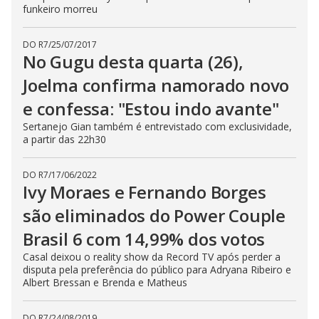
funkeiro morreu
DO R7
/
25/07/2017
No Gugu desta quarta (26),
Joelma confirma namorado novo
e confessa: "Estou indo avante"
Sertanejo Gian também é entrevistado com exclusividade,
a partir das 22h30
DO R7
/
17/06/2022
Ivy Moraes e Fernando Borges
são eliminados do Power Couple
Brasil 6 com 14,99% dos votos
Casal deixou o reality show da Record TV após perder a
disputa pela preferência do público para Adryana Ribeiro e
Albert Bressan e Brenda e Matheus
DO R7
/
24/08/2019