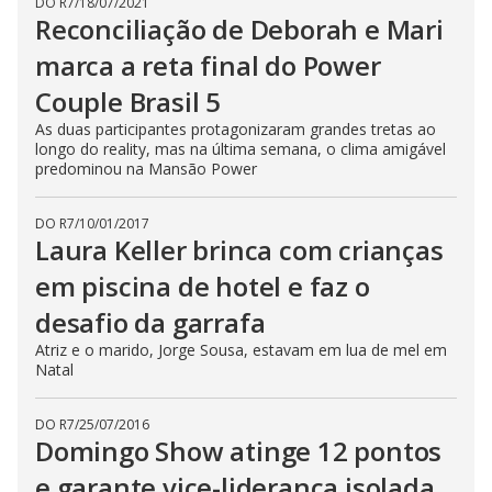
DO R7
/
18/07/2021
Reconciliação de Deborah e Mari
marca a reta final do Power
Couple Brasil 5
As duas participantes protagonizaram grandes tretas ao
longo do reality, mas na última semana, o clima amigável
predominou na Mansão Power
DO R7
/
10/01/2017
Laura Keller brinca com crianças
em piscina de hotel e faz o
desafio da garrafa
Atriz e o marido, Jorge Sousa, estavam em lua de mel em
Natal
DO R7
/
25/07/2016
Domingo Show atinge 12 pontos
e garante vice-liderança isolada