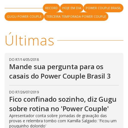
y
RECORD
HOJE EM DIA
POWER COUPLE BRASIL
GUGU POWER COUPLE
TERCEIRA TEMPORADA POWER COUPLE
M
V
u
d
o
Últimas
i
d
DO R7
/
14/05/2018
Mande sua pergunta para os
e
casais do Power Couple Brasil 3
o
DO R7
/
26/07/2019
Fico confinado sozinho, diz Gugu
sobre rotina no 'Power Couple'
Apresentador conta sobre jornadas de gravação das
provas e relembra tombo com Kamilla Salgado: 'Ficou um
pouquinho dolorido'