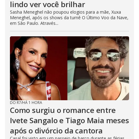
lindo ver você brilhar
Sasha Meneghel não poupou elogios para a mãe, Xuxa
Meneghel, após os shows da turnê O Último Voo da Nave,
em São Paulo. Através...
DO R7
/
HÁ 1 HORA
Como surgiu o romance entre
Ivete Sangalo e Tiago Maia meses
após o divórcio da cantora
Casal foi visto em um passeio de barco durante as férias