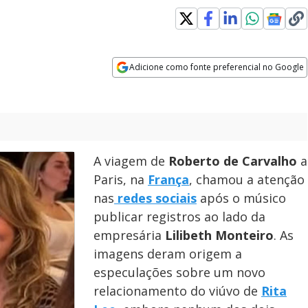
Adicione como fonte preferencial no Google
Opens in new window
A viagem de
Roberto de Carvalho
a
Paris, na
França
, chamou a atenção
nas
redes sociais
após o músico
publicar registros ao lado da
empresária
Lilibeth Monteiro
. As
imagens deram origem a
especulações sobre um novo
relacionamento do viúvo de
Rita