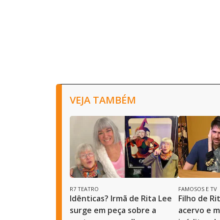
VEJA TAMBÉM
R7 TEATRO
FAMOSOS E TV
Idênticas? Irmã de Rita Lee
Filho de Ri
surge em peça sobre a
acervo e 