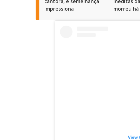
cantora, e semelhança
inéditas d
impressiona
morreu há 
View 