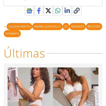
CLAUDIA SANTOS
MAIÁRA QUIDEROLLY
JÔ
AMIZADES
REFLEXÃO
DESABAFO
Últimas