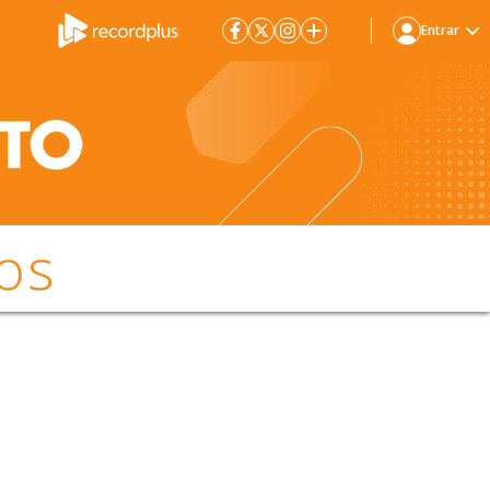
Entrar
os