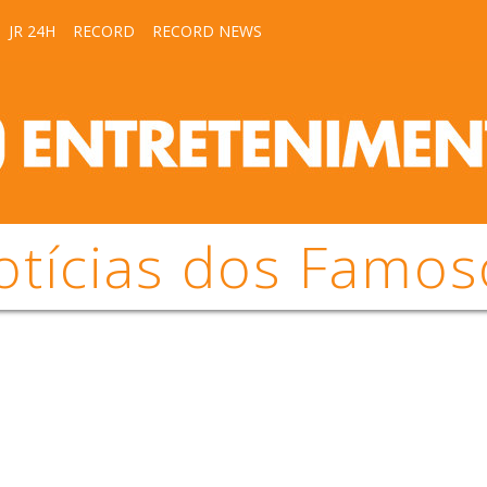
JR 24H
RECORD
RECORD NEWS
otícias dos Famos