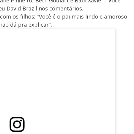
ne Pinheiro, Beth Goulart e Babi Xavier. "Você
eu David Brazil nos comentários.
com os filhos: "Você é o pai mais lindo e amoroso
ão dá pra explicar".