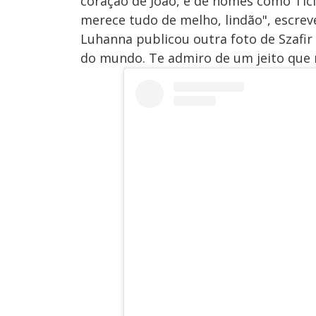
coração de João, e de nomes como Ticia
merece tudo de melho, lindão", escrev
Luhanna publicou outra foto de Szafir 
do mundo. Te admiro de um jeito que n