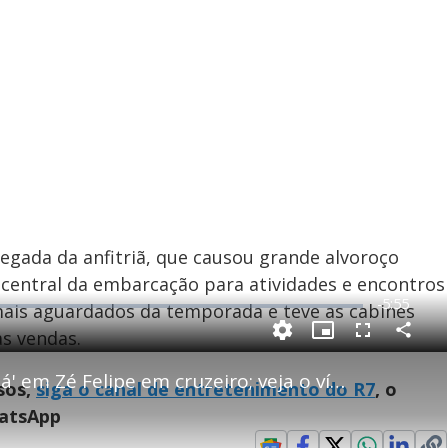
egada da anfitriã, que causou grande alvoroço
 central da embarcação para atividades e encontros
R
-
5:55
mais aguardados da temporada e teve as cabines
e
as vendas.
P
C
P
F
m
o
i
u
m
c
l
p
Ana Castela dá 'chega para lá' em Zé Felipe em cruzeiro; veja o vídeo
a
t
l
sos,
siga o canal de entretenimento do R7
, o
a
u
s
r
r
c
i
t
e
r
hatsApp
i
-
e
l
n
i
e
V
h
n
n
e
a
-