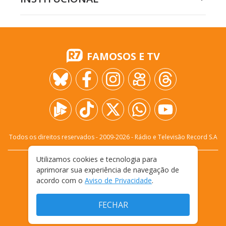
FAMOSOS E TV
Todos os direitos reservados - 2009-
2026
- Rádio e Televisão Record S.A
Utilizamos cookies e tecnologia para
CARREIRA
FALE CONOSCO
PRIVACIDADE
aprimorar sua experiência de navegação de
TERMOS E CONDIÇÕES DE USO
acordo com o
Aviso de Privacidade
.
FECHAR