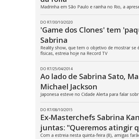
Madrinha em São Paulo e rainha no Rio, a apres
DO R7
/
30/10/2020
'Game dos Clones' tem 'paqu
Sabrina
Reality show, que tem o objetivo de mostrar se é
físicas, estreia hoje na Record TV
DO R7
/
25/04/2014
Ao lado de Sabrina Sato, M
Michael Jackson
Japonesa esteve no Cidade Alerta para falar sob
DO R7
/
08/10/2015
Ex-Masterchefs Sabrina Kana
juntas: "Queremos atingir
Com a estreia nesta quinta-feira (8), amigas farã