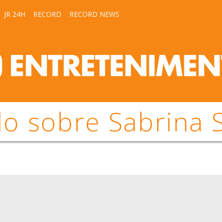
JR 24H
RECORD
RECORD NEWS
o sobre Sabrina 