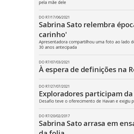
pela mãe dele
DO R7
/
17/06/2021
Sabrina Sato relembra época
carinho'
Apresentadora compartilhou uma foto ao lado d
30 anos antecipada
DO R7
/
07/03/2021
À espera de definições na R
DO R7
/
27/07/2021
Exploradores participam da
Desafio teve o oferecimento de Havan e exigiu po
DO R7
/
20/02/2017
Sabrina Sato arrasa em ensa
da folia