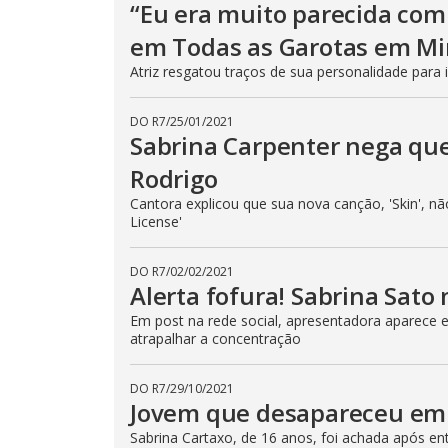
“Eu era muito parecida com 
em Todas as Garotas em M
Atriz resgatou traços de sua personalidade para
DO R7
/
25/01/2021
Sabrina Carpenter nega que 
Rodrigo
Cantora explicou que sua nova canção, 'Skin', n
License'
DO R7
/
02/02/2021
Alerta fofura! Sabrina Sato
Em post na rede social, apresentadora aparece 
atrapalhar a concentração
DO R7
/
29/10/2021
Jovem que desapareceu em
Sabrina Cartaxo, de 16 anos, foi achada após e