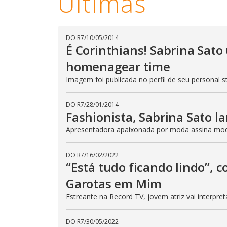
Últimas
DO R7
/
10/05/2014
É Corinthians! Sabrina Sato
homenagear time
Imagem foi publicada no perfil de seu personal st
DO R7
/
28/01/2014
Fashionista, Sabrina Sato l
Apresentadora apaixonada por moda assina mod
DO R7
/
16/02/2022
“Está tudo ficando lindo”, 
Garotas em Mim
Estreante na Record TV, jovem atriz vai interpre
DO R7
/
30/05/2022