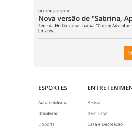
DO R7
/
02/05/2018
Nova versão de "Sabrina, Ap
Série da Netflix vai se chamar "Chilling Adventur
bruxinha
V
ESPORTES
ENTRETENIME
Automobilismo
Beleza
Brasileirão
Bem-Estar
E-Sports
Casa e Decoração