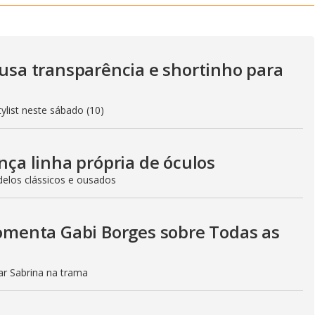
y
V
 usa transparência e shortinho para
i
ylist neste sábado (10)
d
ança linha própria de óculos
elos clássicos e ousados
e
comenta Gabi Borges sobre Todas as
o
tar Sabrina na trama