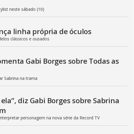
V
ylist neste sábado (10)
i
ança linha própria de óculos
elos clássicos e ousados
d
comenta Gabi Borges sobre Todas as
e
tar Sabrina na trama
o
ela”, diz Gabi Borges sobre Sabrina
im
 interpretar personagem na nova série da Record TV