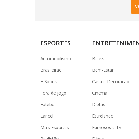
V
ESPORTES
ENTRETENIME
Automobilismo
Beleza
Brasileirão
Bem-Estar
E-Sports
Casa e Decoração
Fora de Jogo
Cinema
Futebol
Dietas
Lance!
Estrelando
Mais Esportes
Famosos e TV
Paulistão
Filhos