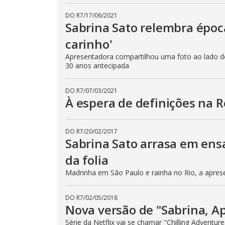
DO R7
/
17/06/2021
Sabrina Sato relembra época
carinho'
Apresentadora compartilhou uma foto ao lado d
30 anos antecipada
DO R7
/
07/03/2021
À espera de definições na R
DO R7
/
20/02/2017
Sabrina Sato arrasa em ensa
da folia
Madrinha em São Paulo e rainha no Rio, a apres
DO R7
/
02/05/2018
Nova versão de "Sabrina, Ap
Série da Netflix vai se chamar "Chilling Adventur