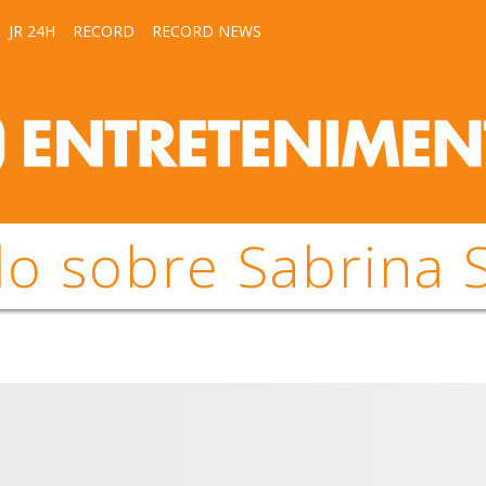
JR 24H
RECORD
RECORD NEWS
o sobre Sabrina 