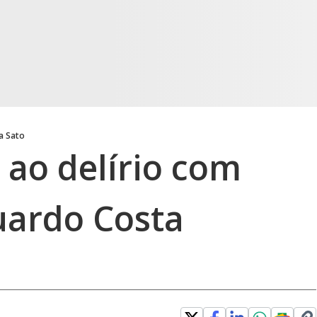
a Sato
 ao delírio com
uardo Costa