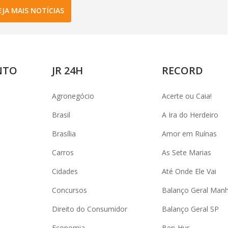
EJA MAIS NOTÍCIAS
NTO
JR 24H
RECORD
Agronegócio
Acerte ou Caia!
Brasil
A Ira do Herdeiro
Brasília
Amor em Ruínas
Carros
As Sete Marias
Cidades
Até Onde Ele Vai
Concursos
Balanço Geral Man
Direito do Consumidor
Balanço Geral SP
Economia
Ben-Hur