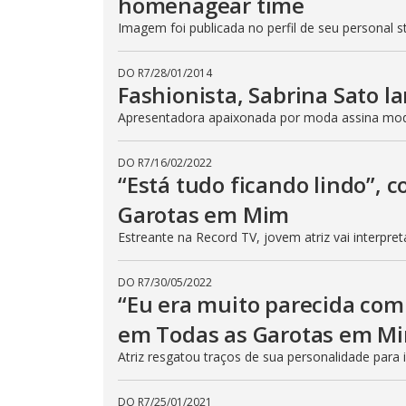
homenagear time
Imagem foi publicada no perfil de seu personal st
DO R7
/
28/01/2014
Fashionista, Sabrina Sato l
Apresentadora apaixonada por moda assina mod
DO R7
/
16/02/2022
“Está tudo ficando lindo”, 
Garotas em Mim
Estreante na Record TV, jovem atriz vai interpre
DO R7
/
30/05/2022
“Eu era muito parecida com 
em Todas as Garotas em M
Atriz resgatou traços de sua personalidade para
DO R7
/
25/01/2021