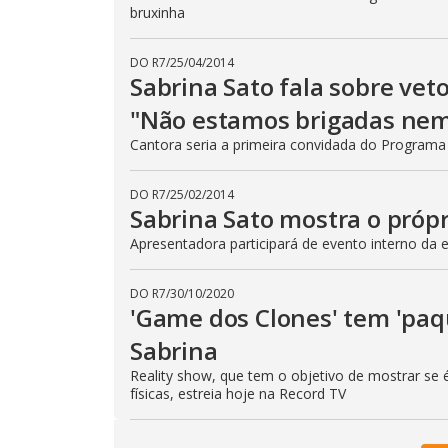
bruxinha
DO R7
/
25/04/2014
Sabrina Sato fala sobre vet
"Não estamos brigadas ne
Cantora seria a primeira convidada do Programa
DO R7
/
25/02/2014
Sabrina Sato mostra o próp
Apresentadora participará de evento interno da 
DO R7
/
30/10/2020
'Game dos Clones' tem 'paqu
Sabrina
Reality show, que tem o objetivo de mostrar se é
físicas, estreia hoje na Record TV