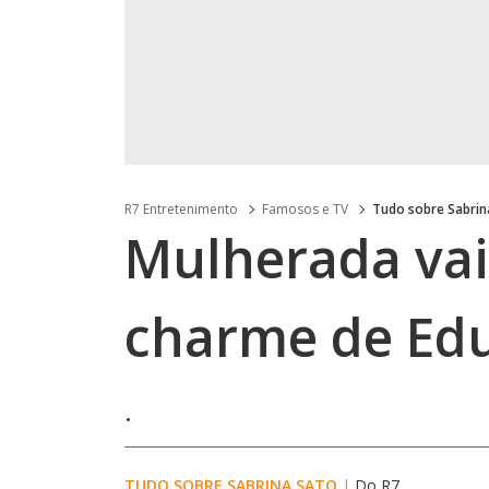
R7 Entretenimento
Famosos e TV
Tudo sobre Sabrin
Mulherada vai
charme de Ed
.
TUDO SOBRE SABRINA SATO
|
Do R7