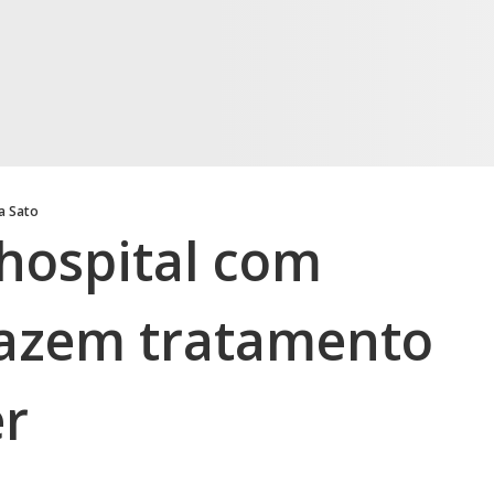
a Sato
 hospital com
fazem tratamento
er