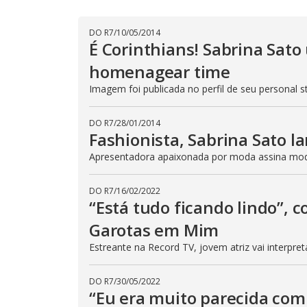
DO R7
/
10/05/2014
É Corinthians! Sabrina Sato
homenagear time
Imagem foi publicada no perfil de seu personal st
DO R7
/
28/01/2014
Fashionista, Sabrina Sato l
Apresentadora apaixonada por moda assina mod
DO R7
/
16/02/2022
“Está tudo ficando lindo”, 
Garotas em Mim
Estreante na Record TV, jovem atriz vai interpre
DO R7
/
30/05/2022
“Eu era muito parecida com 