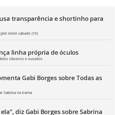
y
V
 usa transparência e shortinho para
ylist neste sábado (10)
i
ança linha própria de óculos
d
elos clássicos e ousados
e
comenta Gabi Borges sobre Todas as
tar Sabrina na trama
o
ela”, diz Gabi Borges sobre Sabrina