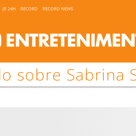
JR 24H
RECORD
RECORD NEWS
o sobre Sabrina 