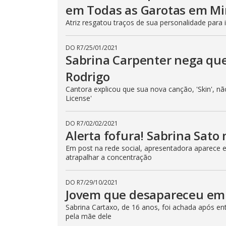
em Todas as Garotas em M
Atriz resgatou traços de sua personalidade para
DO R7
/
25/01/2021
Sabrina Carpenter nega que 
Rodrigo
Cantora explicou que sua nova canção, 'Skin', n
License'
DO R7
/
02/02/2021
Alerta fofura! Sabrina Sato
Em post na rede social, apresentadora aparece 
atrapalhar a concentração
DO R7
/
29/10/2021
Jovem que desapareceu em
Sabrina Cartaxo, de 16 anos, foi achada após e
pela mãe dele