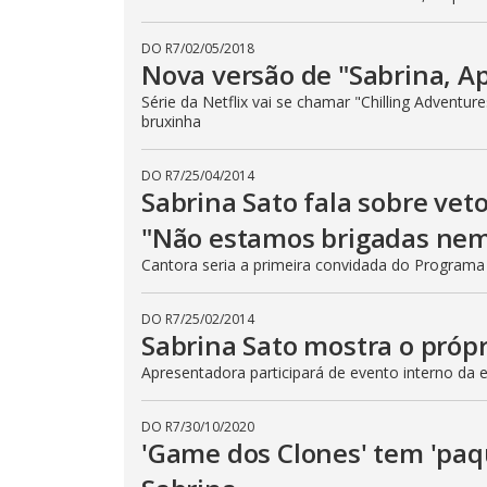
DO R7
/
02/05/2018
Nova versão de "Sabrina, Ap
Série da Netflix vai se chamar "Chilling Adventur
bruxinha
DO R7
/
25/04/2014
Sabrina Sato fala sobre vet
"Não estamos brigadas ne
Cantora seria a primeira convidada do Programa
DO R7
/
25/02/2014
Sabrina Sato mostra o próp
Apresentadora participará de evento interno da 
DO R7
/
30/10/2020
'Game dos Clones' tem 'paqu