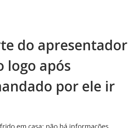
rte do apresentador
 logo após
ndado por ele ir
ofrido em casa; não há informações