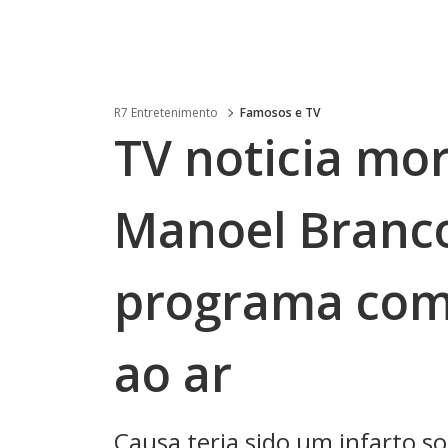
R7 Entretenimento
Famosos e TV
TV noticia mo
Manoel Branco
programa coma
ao ar
Causa teria sido um infarto s