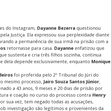
ies do Instagram,
Dayanne Bezerra
questionou
ela Justiça. Ela expressou sua perplexidade diante
arando a permanência de sua irmã na prisão com a
ros
retornasse para casa.
Dayanne
enfatizou que
que sustenta e cria três filhos sozinha, continua
que dela depende exclusivamente, enquanto
Monique
eiros
foi proferida pelo 2º Tribunal do Júri do
. No mesmo processo,
Jairo Souza Santos Júnior
,
enado a 43 anos, 9 meses e 20 dias de prisão por
rtura e coação no curso do processo contra
Henry
por sua vez, tem negado todas as acusações,
sob investigação são legítimos e provenientes da