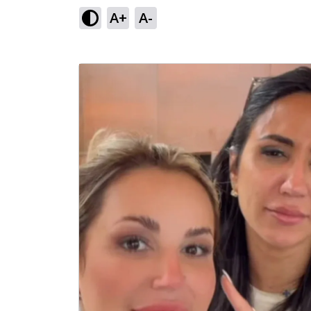
A+
A-