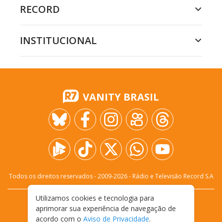
RECORD
INSTITUCIONAL
VANITY BRASIL
Todos os direitos reservados - 2009-
2026
- Rádio e Televisão Record S.A
Utilizamos cookies e tecnologia para
CARREIRA
FALE CONOSCO
PRIVACIDADE
aprimorar sua experiência de navegação de
TERMOS E CONDIÇÕES DE USO
acordo com o
Aviso de Privacidade
.