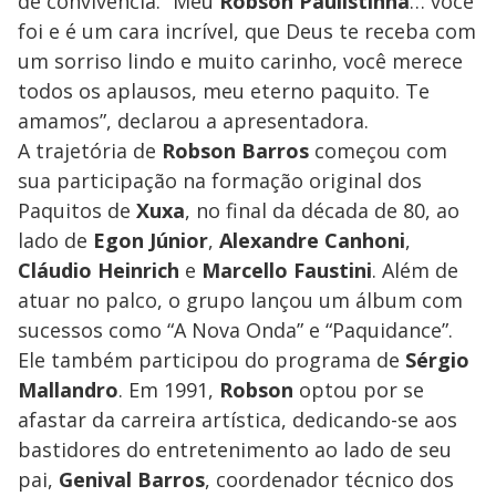
de convivência. “Meu
Robson Paulistinha
… você
foi e é um cara incrível, que Deus te receba com
um sorriso lindo e muito carinho, você merece
todos os aplausos, meu eterno paquito. Te
amamos”, declarou a apresentadora.
A trajetória de
Robson Barros
começou com
sua participação na formação original dos
Paquitos de
Xuxa
, no final da década de 80, ao
lado de
Egon Júnior
,
Alexandre Canhoni
,
Cláudio Heinrich
e
Marcello Faustini
. Além de
atuar no palco, o grupo lançou um álbum com
sucessos como “A Nova Onda” e “Paquidance”.
Ele também participou do programa de
Sérgio
Mallandro
. Em 1991,
Robson
optou por se
afastar da carreira artística, dedicando-se aos
bastidores do entretenimento ao lado de seu
pai,
Genival Barros
, coordenador técnico dos