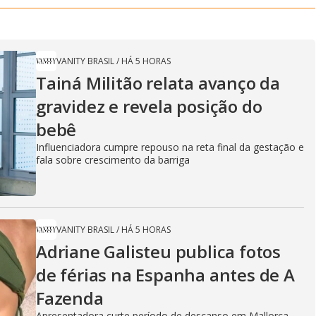
VANITY BRASIL
/
HÁ 5 HORAS
Tainá Militão relata avanço da
gravidez e revela posição do
bebê
Influenciadora cumpre repouso na reta final da gestação e
fala sobre crescimento da barriga
VANITY BRASIL
/
HÁ 5 HORAS
Adriane Galisteu publica fotos
de férias na Espanha antes de A
Fazenda
Apresentadora curte período de descanso em Mallorca