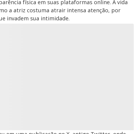
arência física em suas plataformas online. A vida
mo a atriz costuma atrair intensa atenção, por
ue invadem sua intimidade.
u em uma publicação no X, antigo Twitter, onde