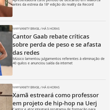
antes da estreia da 18ª edição do reality da Record
VANITY BRASIL
/
HÁ 5 HORAS
Cantor Gaab rebate críticas
sobre perda de peso e se afasta
das redes
Músico lamentou julgamentos referentes à eliminação de
40 quilos e anunciou saída da internet
VANITY BRASIL
/
HÁ 6 HORAS
Xamã estreará como professor
em projeto de hip-hop na Uerj
Cantor e ator integrará programa de formação para