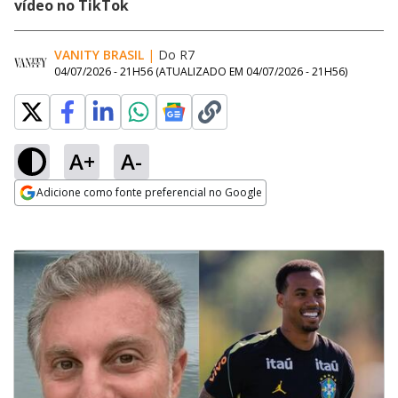
vídeo no TikTok
VANITY BRASIL
|
Do R7
04/07/2026 - 21H56
(ATUALIZADO EM
04/07/2026 - 21H56
)
A+
A-
Adicione como fonte preferencial no Google
Opens in new window