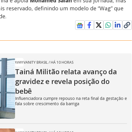
anha e apoia
Mohamed Salah
em sua jornada, mas
 reservado, definindo um modelo de “Wag” que
de.
VANITY BRASIL
/
HÁ 10 HORAS
Tainá Militão relata avanço da
gravidez e revela posição do
bebê
Influenciadora cumpre repouso na reta final da gestação e
fala sobre crescimento da barriga