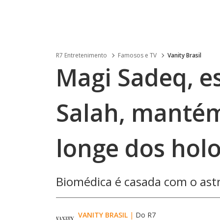
R7 Entretenimento
Famosos e TV
Vanity Brasil
Magi Sadeq, 
Salah, mantém
longe dos holo
Biomédica é casada com o ast
VANITY BRASIL
|
Do R7