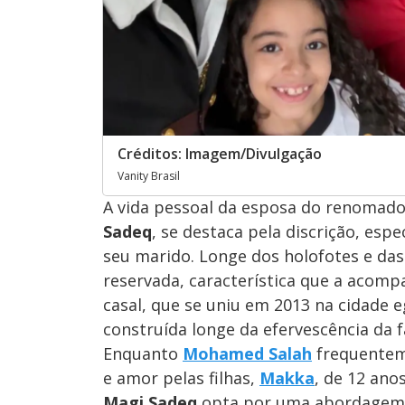
Créditos: Imagem/Divulgação
Vanity Brasil
A vida pessoal da esposa do renomado
Sadeq
, se destaca pela discrição, es
seu marido. Longe dos holofotes e da
reservada, característica que a acomp
casal, que se uniu em 2013 na cidade e
construída longe da efervescência da 
Enquanto
Mohamed Salah
frequentem
e amor pelas filhas,
Makka
, de 12 ano
Magi Sadeq
opta por uma abordagem d