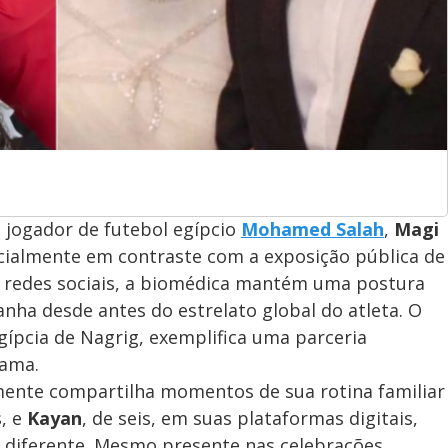
 jogador de futebol egípcio
Mohamed Salah
,
Magi
pecialmente em contraste com a exposição pública de
s redes sociais, a biomédica mantém uma postura
anha desde antes do estrelato global do atleta. O
gípcia de Nagrig, exemplifica uma parceria
fama.
ente compartilha momentos de sua rotina familiar
s, e
Kayan
, de seis, em suas plataformas digitais,
iferente. Mesmo presente nas celebrações