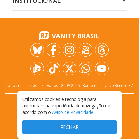
INSTITUCIONAL
VANITY BRASIL
Todos os direitos reservados - 2009-
2026
- Rádio e Televisão Record S.A
Utilizamos cookies e tecnologia para
CARREIRA
FALE CONOSCO
PRIVACIDADE
aprimorar sua experiência de navegação de
TERMOS E CONDIÇÕES DE USO
acordo com o
Aviso de Privacidade
.
FECHAR