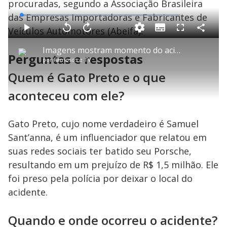
procuradas, segundo a Associação Brasileira
das Empresas Importadoras e Fabricantes de
L
o
a
Veículos Automotores (Abeifa).
S
d
u
C
P
V
A
P
F
e
b
o
l
o
v
u
d
t
m
a
l
a
l
:
Imagens mostram momento do acidente de carro de Gato Preto e Bia Miranda em bairro nobre de SP
i
p
y
t
n
l
1
Perguntas e respostas
t
a
a
ç
s
.
por
Famosos e TV
l
r
r
a
c
9
e
t
1
r
l
r
6
s
i
0
1
e
Quem é Gato Preto e o que
%
l
s
0
e
h
e
s
n
a
g
e
r
aconteceu com ele?
u
g
n
u
a
d
n
o
d
s
o
s
Gato Preto, cujo nome verdadeiro é Samuel
y
Sant’anna, é um influenciador que relatou em
suas redes sociais ter batido seu Porsche,
M
V
u
resultando em um prejuízo de R$ 1,5 milhão. Ele
d
o
foi preso pela polícia por deixar o local do
i
acidente.
Quando e onde ocorreu o acidente?