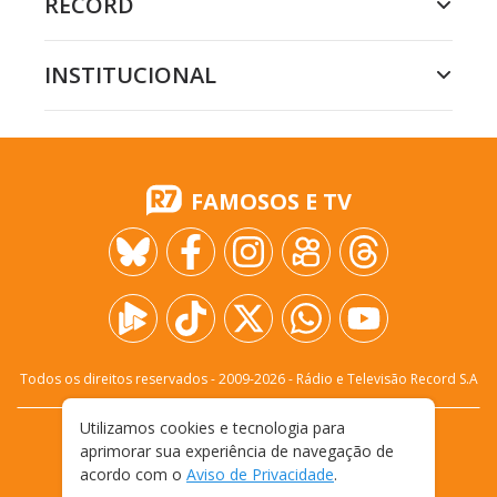
RECORD
INSTITUCIONAL
FAMOSOS E TV
Todos os direitos reservados - 2009-
2026
- Rádio e Televisão Record S.A
Utilizamos cookies e tecnologia para
CARREIRA
FALE CONOSCO
PRIVACIDADE
aprimorar sua experiência de navegação de
TERMOS E CONDIÇÕES DE USO
acordo com o
Aviso de Privacidade
.