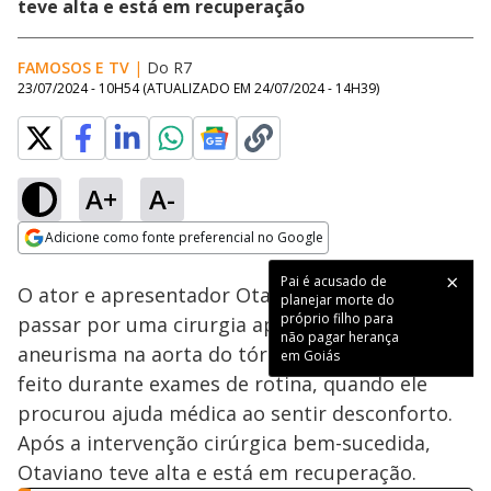
teve alta e está em recuperação
FAMOSOS E TV
|
Do R7
23/07/2024 - 10H54
(ATUALIZADO EM
24/07/2024 - 14H39
)
A+
A-
Loaded
:
100.00%
Adicione como fonte preferencial no Google
Subtitles
Ativar
Som
Opens in new window
Pai é acusado de
O ator e apresentador Otaviano Costa precisou
planejar morte do
próprio filho para
passar por uma cirurgia após descobrir um
não pagar herança
aneurisma na aorta do tórax. O diagnóstico foi
em Goiás
feito durante exames de rotina, quando ele
procurou ajuda médica ao sentir desconforto.
Após a intervenção cirúrgica bem-sucedida,
Otaviano teve alta e está em recuperação.