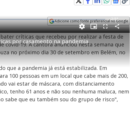
R
-
2:51
Adicione como fonte preferencial no Google
e
Opens in new window
P
C
P
F
m
o
i
u
bater críticas que recebeu por realizar a festa de
m
c
l
p
íticas por casamento na pandemia
a
t
l
a
u
s
e covid-19. A cantora anunciou nesta semana que
r
r
c
i
t
e
r
 Souza no próximo dia 30 de setembro em Belém, no
i
-
e
l
l
n
i
e
V
h
n
n
e
a
-
i
l
r
P
o
i
o que a pandemia já está estabilizada. Em
c
n
c
i
t
d
 para 100 pessoas em um local que cabe mais de 200,
u
g
a
a
r
d
e
undo vai estar de máscara, com distanciamento
e
T
ógico, tenho 61 anos e não sou nenhuma maluca, nem
i
o sabe que eu também sou do grupo de risco",
m
y
e