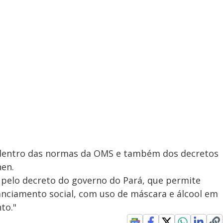
V
i
d
e
o
 dentro das normas da OMS e também dos decretos
hen.
 pelo decreto do governo do Pará, que permite
anciamento social, com uso de máscara e álcool em
to."