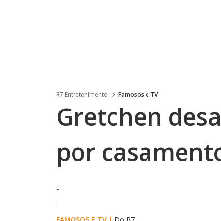
R7 Entretenimento
Famosos e TV
Gretchen desa
por casament
.
FAMOSOS E TV
|
Do R7