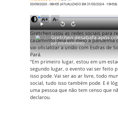
03/09/2020 - 08H05
(ATUALIZADO EM
31/03/2024 - 19H58
)
A+
A-
L
o
a
d
P
V
A
e
l
o
v
d
Gretchen usou as redes sociais para re
a
l
a
:
Gretchen desabafa após cr
y
t
n
5
a
ç
casamento dela em meio à pandemia d
.
r
a
7
por
Entretenimento
1
r
6
vai oficializar a união com Esdras de
0
1
%
s
0
e
s
Pará.
g
e
u
g
n
u
"Em primeiro lugar, estou em um estad
d
n
o
d
segundo lugar, o evento vai ser feito
s
o
s
isso pode. Vai ser ao ar livre, todo m
social, tudo isso também pode. E é l
uma pessoa que não tem censo que nã
M
u
d
declarou.
o