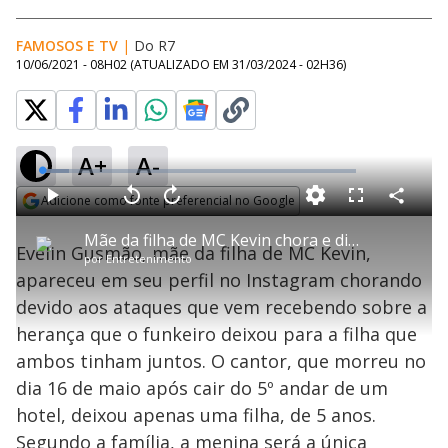
FAMOSOS E TV
|
Do R7
10/06/2021 - 08H02
(ATUALIZADO EM
31/03/2024 - 02H36
)
A+
A-
L
o
a
Adicione como fonte preferencial no Google
d
C
P
V
A
P
F
e
o
l
o
v
u
Opens in new window
d
m
a
l
a
l
:
Mãe da filha de MC Kevin chora e diz ser alvo de haters por herança
p
y
t
n
l
8
Evelin Gusmão, mãe da filha de MC Kevin,
a
a
ç
s
.
por
Entretenimento
r
r
a
c
7
t
1
r
l
r
0
apareceu em seu perfil no Instagram chorando
i
0
1
e
%
l
s
0
e
h
devido aos ataques que vem recebendo sobre a
e
s
n
a
g
e
r
u
g
herança que o funkeiro deixou para a filha que
n
u
a
d
n
o
d
ambos tinham juntos. O cantor, que morreu no
s
o
s
dia 16 de maio após cair do 5º andar de um
y
hotel, deixou apenas uma filha, de 5 anos.
Segundo a família, a menina será a única
M