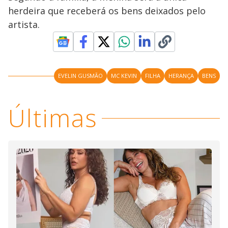
V
u
d
herdeira que receberá os bens deixados pelo
o
artista.
i
d
EVELIN GUSMÃO
MC KEVIN
FILHA
HERANÇA
BENS
e
Últimas
o