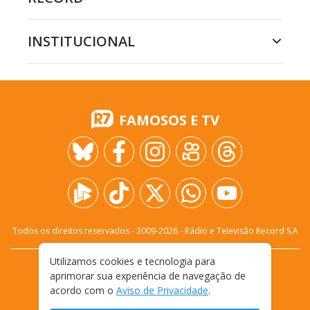
INSTITUCIONAL
FAMOSOS E TV
Todos os direitos reservados - 2009-
2026
- Rádio e Televisão Record S.A
Utilizamos cookies e tecnologia para
CARREIRA
FALE CONOSCO
PRIVACIDADE
aprimorar sua experiência de navegação de
TERMOS E CONDIÇÕES DE USO
acordo com o
Aviso de Privacidade
.