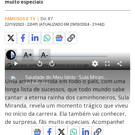
muito especiais
FAMOSOS E TV
|
Do R7
22/10/2023 - 22H01
(ATUALIZADO EM
29/03/2024 - 21H42
)
A+
A-
L
o
a
Adicione como fonte preferencial no Google
d
C
P
V
A
P
F
e
o
l
o
v
u
Opens in new window
d
m
a
l
a
l
:
Saudade do Meu Ídolo : Sula Miranda relembra os sucessos e os traumas da longa carreira musical
p
y
t
n
l
1
Uma artista querida em todo o país, com uma
a
a
ç
s
.
por
RecordTV
r
r
a
c
4
t
1
r
l
r
9
longa lista de sucessos, que todo mundo sabe
i
0
1
e
%
l
s
0
e
h
cantar: a eterna rainha dos caminhoneiros, Sula
e
s
n
a
g
e
r
u
g
Miranda, revela um momento trágico que viveu
n
u
a
d
n
o
d
no início da carreira. Ela também vai conhecer,
s
o
s
de surpresa, fãs muito especiais. Acompanhe!
y