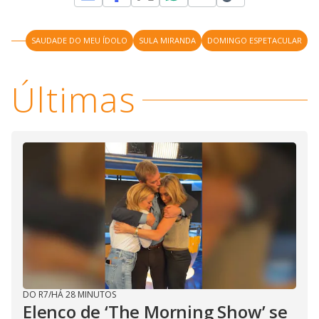
M
V
u
d
o
SAUDADE DO MEU ÍDOLO
SULA MIRANDA
DOMINGO ESPETACULAR
i
Últimas
d
e
o
DO R7
/
HÁ 28 MINUTOS
Elenco de ‘The Morning Show’ se