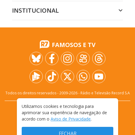
INSTITUCIONAL
FAMOSOS E TV
Todos os direitos reservados - 2009-
2026
- Rádio e Televisão Record S.A
Utilizamos cookies e tecnologia para
CARREIRA
FALE CONOSCO
PRIVACIDADE
aprimorar sua experiência de navegação de
TERMOS E CONDIÇÕES DE USO
acordo com o
Aviso de Privacidade
.
FECHAR