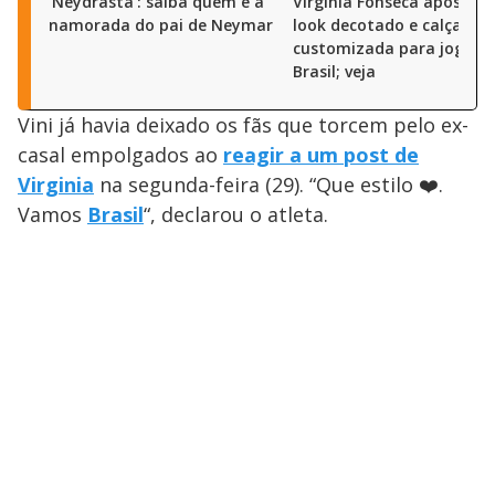
‘Neydrasta’: saiba quem é a
Virginia Fonseca aposta 
namorada do pai de Neymar
look decotado e calça
customizada para jogo d
Brasil; veja
Vini já havia deixado os fãs que torcem pelo ex-
casal empolgados ao
reagir a um post de
Virginia
na segunda-feira (29). “Que estilo ❤️.
Vamos
Brasil
“, declarou o atleta.