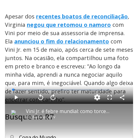
Apesar dos
recentes boatos de reconciliação
,
Virginia
negou que retomou o namoro
com
Vini por meio de sua assessoria de imprensa.
Ela
anunciou o fim do relacionamento
com
Vini Jr. em 15 de maio, após cerca de sete meses
juntos. Na ocasião, ela compartilhou uma foto
em preto e branco e escreveu: “Ao longo da
minha vida, aprendi a nunca negociar aquilo
que, para mim, é inegociável. Quando algo deixa
de fazer sentido, prefiro ter maturidade para
L
o
a
encerrar com carinho”.
d
C
P
V
A
P
F
e
o
l
o
v
u
d
m
a
l
a
l
:
Vini Jr. é febre mundial: como torcedores e imprensa global veem o craque do Brasil
p
y
t
n
l
2
Busque no R7
a
a
ç
s
.
por
Famosos e TV
r
r
a
c
6
t
1
r
l
r
4
i
0
1
e
%
l
s
0
e
h
e
s
n
a
g
e
r
Copa do Mundo
u
g