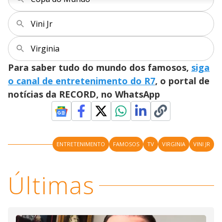
n
u
a
d
n
o
d
s
o
Vini Jr
s
y
Virginia
M
V
u
Para saber tudo do mundo dos famosos,
siga
d
o
o canal de entretenimento do R7
, o portal de
notícias da RECORD, no WhatsApp
i
d
ENTRETENIMENTO
FAMOSOS
TV
VIRGINIA
VINI JR
e
Últimas
o