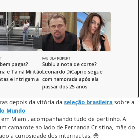
T
FABÍOLA REIPERT
 bem pagas?
Subiu a nota de corte?
ma e Tainá Militão
Leonardo DiCaprio segue
tas e intrigam a
com namorada após ela
passar dos 25 anos
as depois da vitória da
seleção brasileira
sobre a
do Mundo
.
o, em Miami, acompanhando tudo de pertinho. A
m um camarote ao lado de Fernanda Cristina, mãe do
ado a curiosidade dos internautas. 😳