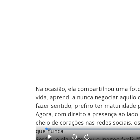
Na ocasião, ela compartilhou uma foto
vida, aprendi a nunca negociar aquilo 
fazer sentido, prefiro ter maturidade 
Agora, com direito a presença ao lado
cheio de corações nas redes sociais, 
que nunca.
L
o
a
Será que ela negociou o inegociável? 
d