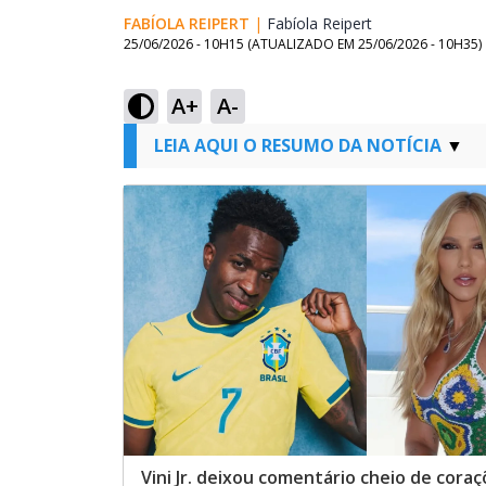
FABÍOLA REIPERT
|
Fabíola Reipert
Opens in new w
25/06/2026 - 10H15
(ATUALIZADO EM
25/06/2026 - 10H35
)
A+
A-
LEIA AQUI O RESUMO DA NOTÍCIA
Vini Jr. deixou comentário cheio de cora