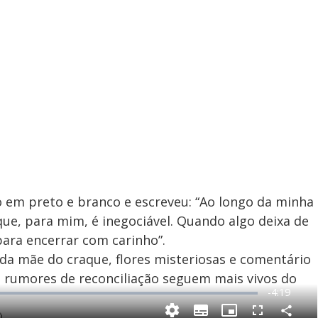
 em preto e branco e escreveu: “Ao longo da minha
que, para mim, é inegociável. Quando algo deixa de
para encerrar com carinho”.
 da mãe do craque, flores misteriosas e comentário
os rumores de reconciliação seguem mais vivos do
R
-
4:19
e
