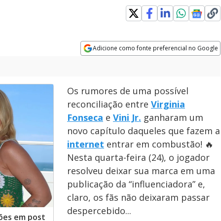
indow
Adicione como fonte preferencial no Google
Opens in new window
Os rumores de uma possível
reconciliação entre
Virginia
Fonseca
e
Vini Jr.
ganharam um
novo capítulo daqueles que fazem a
internet
entrar em combustão! 🔥
Nesta quarta-feira (24), o jogador
resolveu deixar sua marca em uma
publicação da “influenciadora” e,
claro, os fãs não deixaram passar
despercebido...
ções em post