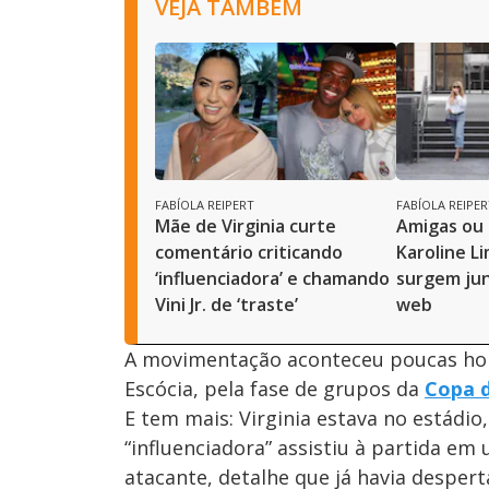
VEJA TAMBÉM
FABÍOLA REIPERT
FABÍOLA REIPER
Mãe de Virginia curte
Amigas ou
comentário criticando
Karoline Li
‘influenciadora’ e chamando
surgem jun
Vini Jr. de ‘traste’
web
A movimentação aconteceu poucas hor
Escócia, pela fase de grupos da
Copa 
E tem mais: Virginia estava no estádi
“influenciadora” assistiu à partida e
atacante, detalhe que já havia despert