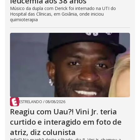
leucemia aos 38 anos
Músico da dupla com Derick foi internado na UTI do
Hospital das Clínicas, em Goiânia, onde iniciou
quimioterapia
ESTRELANDO
/
08/08/2026
Reagiu com Uau?! Vini Jr. teria
curtido e interagido em foto de
atriz, diz colunista
Infiel? Na manhã deste sábado, dia 8, Vini Jr. chamou a