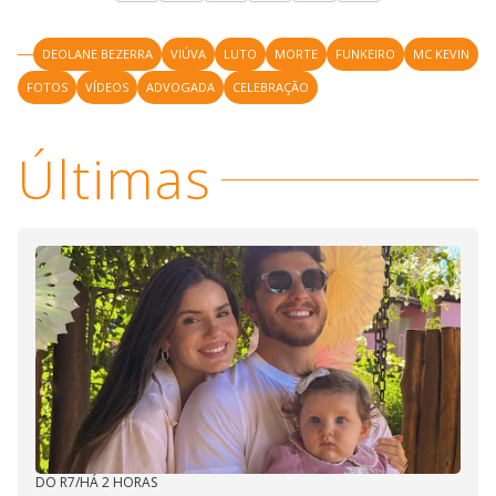
DEOLANE BEZERRA
VIÚVA
LUTO
MORTE
FUNKEIRO
MC KEVIN
FOTOS
VÍDEOS
ADVOGADA
CELEBRAÇÃO
Últimas
DO R7
/
HÁ 2 HORAS