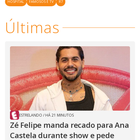
HOSPITAL
FAMOSOS E TV
R7
Últimas
ESTRELANDO
/
HÁ 21 MINUTOS
Zé Felipe manda recado para Ana
Castela durante show e pede