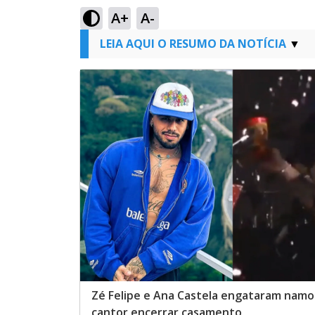
A+
A-
LEIA AQUI O RESUMO DA NOTÍCIA
Zé Felipe e Ana Castela engataram namo
cantor encerrar casamento