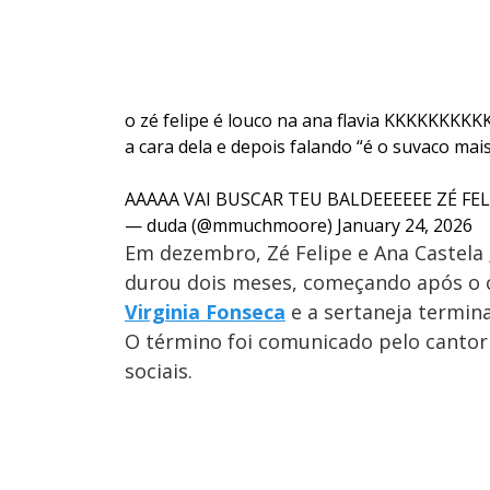
o zé felipe é louco na ana flavia KKKKKKKK
a cara dela e depois falando “é o suvaco mais
AAAAA VAI BUSCAR TEU BALDEEEEEE ZÉ FE
— duda (@mmuchmoore)
January 24, 2026
Em dezembro, Zé Felipe e Ana Castela
durou dois meses, começando após o c
Virginia Fonseca
e a sertaneja termin
O término foi comunicado pelo cantor
sociais.