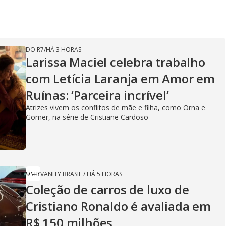
m
y
e
DO R7
/
HÁ 3 HORAS
V
Larissa Maciel celebra trabalho
com Letícia Laranja em Amor em
Ruínas: ‘Parceira incrível’
i
Atrizes vivem os conflitos de mãe e filha, como Orna e
Gomer, na série de Cristiane Cardoso
d
e
VANITY BRASIL
/
HÁ 5 HORAS
Coleção de carros de luxo de
Cristiano Ronaldo é avaliada em
R$ 150 milhões