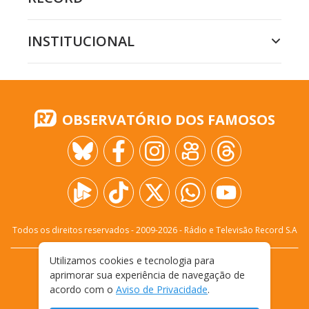
INSTITUCIONAL
OBSERVATÓRIO DOS FAMOSOS
Todos os direitos reservados - 2009-
2026
- Rádio e Televisão Record S.A
Utilizamos cookies e tecnologia para
CARREIRA
FALE CONOSCO
PRIVACIDADE
aprimorar sua experiência de navegação de
TERMOS E CONDIÇÕES DE USO
acordo com o
Aviso de Privacidade
.