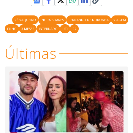
ZÉ VAQUEIRO
INGRA SOARES
FERNANDO DE NORONHA
VIAGEM
FILHO
3 MESES
INTERNADO
UTI
R7
Últimas