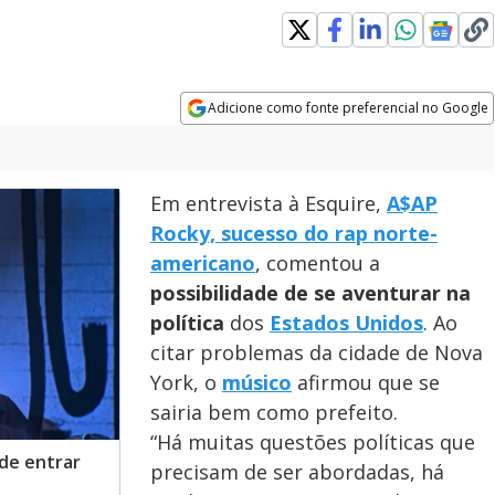
Adicione como fonte preferencial no Google
Opens in new window
Em entrevista à Esquire,
A$AP
Rocky, sucesso do rap norte-
americano
, comentou a
possibilidade de se aventurar na
política
dos
Estados Unidos
. Ao
citar problemas da cidade de Nova
York, o
músico
afirmou que se
sairia bem como prefeito.
“Há muitas questões políticas que
de entrar
precisam de ser abordadas, há