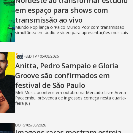
Nordeste ao transformar estúdio
em espaço para shows com
i
transmissão ao vivo
Mundo Pop lança o ‘Palco Mundo Pop’ com transmissão
simultânea em áudio e vídeo para apresentações musicais
d
e
FEED TV
/
05/08/2026
Anitta, Pedro Sampaio e Gloria
Groove são confirmados em
o
festival de São Paulo
Meli Music acontece em outubro na Mercado Livre Arena
Pacaembu; pré-venda de ingressos começa nesta quarta-
feira (6)
DO R7
/
05/08/2026
Imagens raras mostram estreia