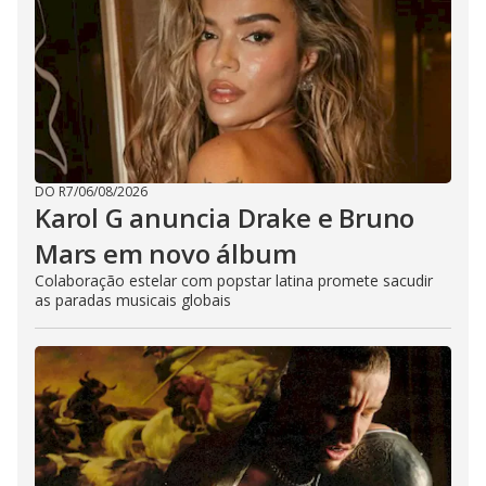
DO R7
/
06/08/2026
Karol G anuncia Drake e Bruno
Mars em novo álbum
Colaboração estelar com popstar latina promete sacudir
as paradas musicais globais