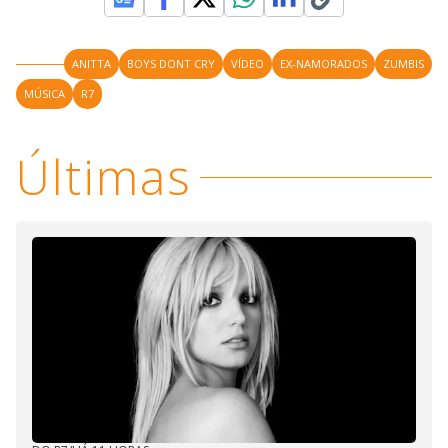
ANITTA
BOYS DONT CRY
VÍDEO
EX-NAMORADOS
ZUMBIS
MÚSICA
R7
Últimas