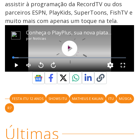
assistir à programação da RecordTV ou dos
parceiros ESPN, PlayKids, SuperToons, FishTV e
muito mais com apenas um toque na tela.
FESTA ITU 12 ANOS
SHOWS ITU
MATHEUS E KAUAN
ITU
MÚSICA
R7
Últimas