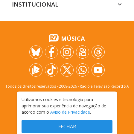
INSTITUCIONAL
MÚSICA
Todos os direitos reservados - 2009-
2026
- Rádio e Televisão Record S.A
Utilizamos cookies e tecnologia para
CARREIRA
FALE CONOSCO
PRIVACIDADE
aprimorar sua experiência de navegação de
TERMOS E CONDIÇÕES DE USO
acordo com o
Aviso de Privacidade
.
FECHAR