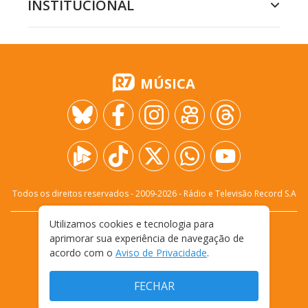
INSTITUCIONAL
MÚSICA
Todos os direitos reservados - 2009-
2026
- Rádio e Televisão Record S.A
Utilizamos cookies e tecnologia para
CARREIRA
FALE CONOSCO
PRIVACIDADE
aprimorar sua experiência de navegação de
TERMOS E CONDIÇÕES DE USO
acordo com o
Aviso de Privacidade
.
FECHAR