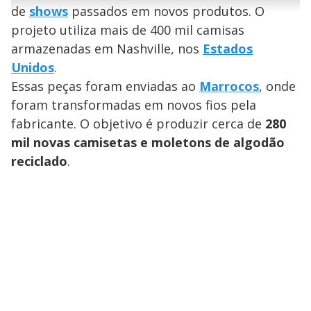
r
u
g
de
shows
passados em novos produtos. O
n
u
a
d
n
o
d
projeto utiliza mais de 400 mil camisas
s
o
s
armazenadas em Nashville, nos
Estados
y
Unidos
.
Essas peças foram enviadas ao
Marrocos
, onde
M
V
u
d
foram transformadas em novos fios pela
o
fabricante. O objetivo é produzir cerca de
280
i
mil novas camisetas e moletons de algodão
reciclado
.
d
e
o