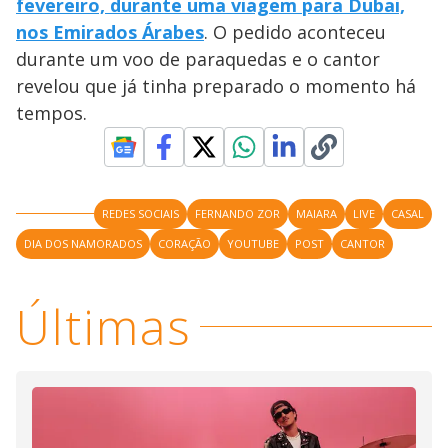
fevereiro, durante uma viagem para Dubai,
nos Emirados Árabes
. O pedido aconteceu
durante um voo de paraquedas e o cantor
revelou que já tinha preparado o momento há
tempos.
REDES SOCIAIS
FERNANDO ZOR
MAIARA
LIVE
CASAL
DIA DOS NAMORADOS
CORAÇÃO
YOUTUBE
POST
CANTOR
Últimas