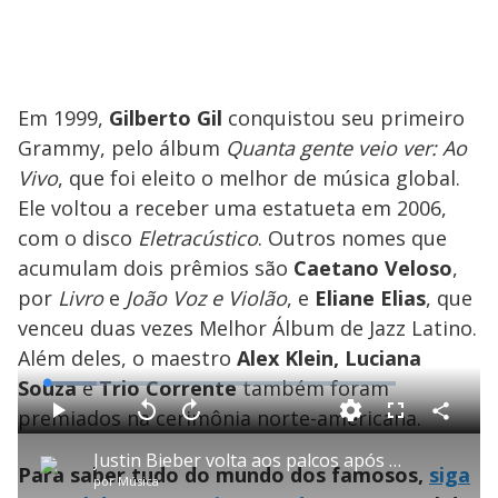
Em 1999,
Gilberto Gil
conquistou seu primeiro
Grammy, pelo álbum
Quanta gente veio ver: Ao
Vivo
, que foi eleito o melhor de música global.
Ele voltou a receber uma estatueta em 2006,
com o disco
Eletracústico
. Outros nomes que
acumulam dois prêmios são
Caetano Veloso
,
por
Livro
e
João Voz e Violão
, e
Eliane Elias
, que
venceu duas vezes Melhor Álbum de Jazz Latino.
Além deles, o maestro
Alex Klein, Luciana
Souza
e
Trio Corrente
também foram
L
o
a
premiados na cerimônia norte-americana.
d
C
P
V
A
P
F
e
o
l
o
v
u
d
m
a
l
a
l
:
Justin Bieber volta aos palcos após três anos com show no Grammy 2026
p
y
t
n
l
1
Para saber tudo do mundo dos famosos,
siga
a
a
ç
s
4
por
Música
r
r
a
c
.
t
1
r
r