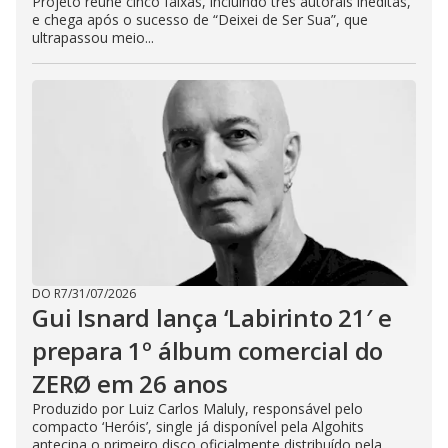
Projeto reúne cinco faixas, incluindo três autorais inéditas,
e chega após o sucesso de “Deixei de Ser Sua”, que
ultrapassou meio...
DO R7
/
31/07/2026
Gui Isnard lança ‘Labirinto 21′ e
prepara 1º álbum comercial do
ZERØ em 26 anos
Produzido por Luiz Carlos Maluly, responsável pelo
compacto ‘Heróis’, single já disponível pela Algohits
antecipa o primeiro disco oficialmente distribuído pela