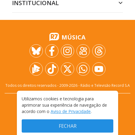
INSTITUCIONAL
MÚSICA
Todos os direitos reservados - 2009-
2026
- Rádio e Televisão Record S.A
Utilizamos cookies e tecnologia para
CARREIRA
FALE CONOSCO
PRIVACIDADE
aprimorar sua experiência de navegação de
TERMOS E CONDIÇÕES DE USO
acordo com o
Aviso de Privacidade
.
FECHAR