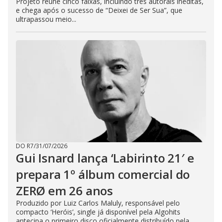
Projeto reúne cinco faixas, incluindo três autorais inéditas,
e chega após o sucesso de “Deixei de Ser Sua”, que
ultrapassou meio...
DO R7
/
31/07/2026
Gui Isnard lança ‘Labirinto 21′ e
prepara 1º álbum comercial do
ZERØ em 26 anos
Produzido por Luiz Carlos Maluly, responsável pelo
compacto ‘Heróis’, single já disponível pela Algohits
antecipa o primeiro disco oficialmente distribuído pela