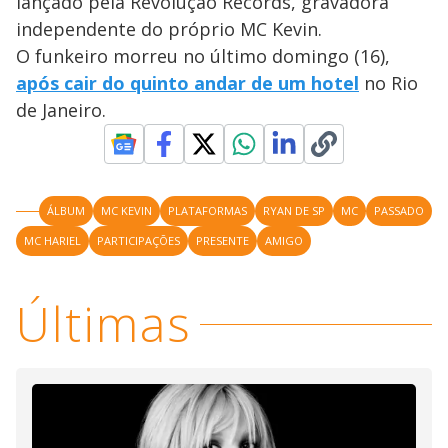
lançado pela Revolução Records, gravadora
independente do próprio MC Kevin.
O funkeiro morreu no último domingo (16),
após cair do quinto andar de um hotel
no Rio
de Janeiro.
ÁLBUM
MC KEVIN
PLATAFORMAS
RYAN DE SP
MC
PASSADO
MC HARIEL
PARTICIPAÇÕES
PRESENTE
AMIGO
Últimas