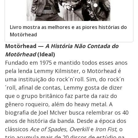
Livro mostra as melhores e as piores histórias do
Motörhead
Motörhead —
A História Não Contada do
Motörhead
(Ideal)
Fundado em 1975 e mantido todos esses anos
pela lenda Lemmy Kilmister, o Motörhead é
uma instituição do rock´n´roll. Sim, do rock´n
´roll, afinal de contas, Lemmy gosta de dizer
que o grupo britânico faz parte da raiz do
gênero roqueiro, além do heavy metal. A
biografia de Joel McIver busca relembrar os 40
anos de história da banda. Desde a época dos
clássicos
Ace of Spades
,
Overkill
e
Iron Fist
, o
trio acumula mais de 20 discos de estúdio na