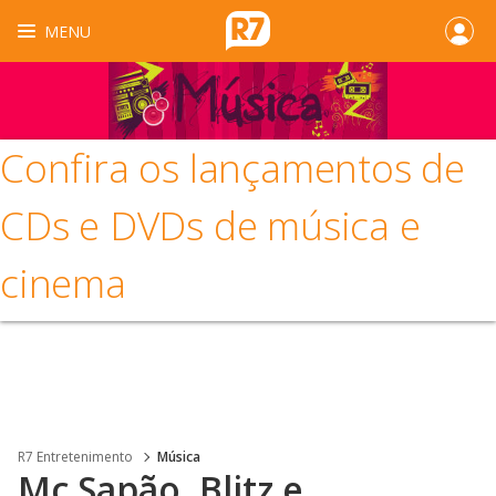
MENU
Confira os lançamentos de
CDs e DVDs de música e
cinema
R7 Entretenimento
Música
Mc Sapão, Blitz e