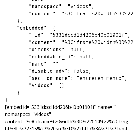
        "namespace": "videos",

        "content": "%3Ciframe%20width%3D%22
    },

    "embedded": {

        "_id": "5331dccd1d4206b40b01901f",

        "content": "%3Ciframe%20width%3D%22
        "dimensions": null,

        "embeddable_id": null,

        "name": "",

        "disable_adv": false,

        "section_name": "entretenimento",

        "videos": []

    }

}
[embed id="5331dccd1d4206b40b01901f" name=""
namespace="videos"
content="%3Ciframe%20width%3D%22614%22%20heig
ht%3D%22315%22%20src%3D%22http%3A%2F%2Femb