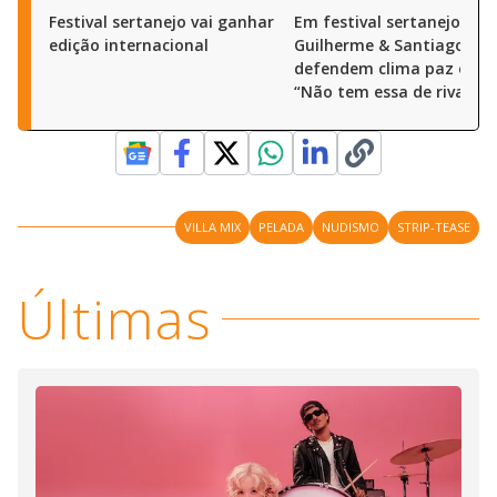
Festival sertanejo vai ganhar
Em festival sertanejo,
edição internacional
Guilherme & Santiago
defendem clima paz e am
“Não tem essa de rivalida
VILLA MIX
PELADA
NUDISMO
STRIP-TEASE
Últimas