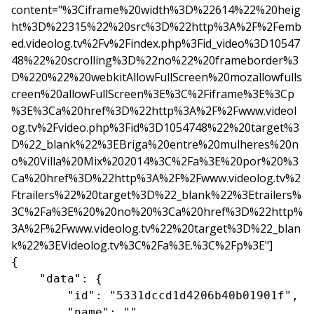
content="%3Ciframe%20width%3D%22614%22%20heig
ht%3D%22315%22%20src%3D%22http%3A%2F%2Femb
ed.videolog.tv%2Fv%2Findex.php%3Fid_video%3D10547
48%22%20scrolling%3D%22no%22%20frameborder%3
D%220%22%20webkitAllowFullScreen%20mozallowfulls
creen%20allowFullScreen%3E%3C%2Fiframe%3E%3Cp
%3E%3Ca%20href%3D%22http%3A%2F%2Fwww.videol
og.tv%2Fvideo.php%3Fid%3D1054748%22%20target%3
D%22_blank%22%3EBriga%20entre%20mulheres%20n
o%20Villa%20Mix%202014%3C%2Fa%3E%20por%20%3
Ca%20href%3D%22http%3A%2F%2Fwww.videolog.tv%2
Ftrailers%22%20target%3D%22_blank%22%3Etrailers%
3C%2Fa%3E%20%20no%20%3Ca%20href%3D%22http%
3A%2F%2Fwww.videolog.tv%22%20target%3D%22_blan
k%22%3EVideolog.tv%3C%2Fa%3E.%3C%2Fp%3E"]
{

    "data": {

        "id": "5331dccd1d4206b40b01901f",

        "name": "",
