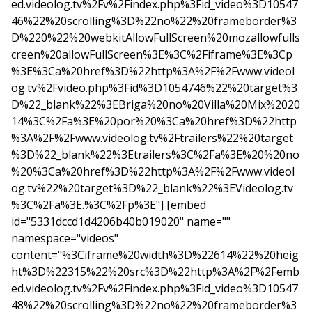
ed.videolog.tv%2Fv%2Findex.php%3Fid_video%3D10547
46%22%20scrolling%3D%22no%22%20frameborder%3
D%220%22%20webkitAllowFullScreen%20mozallowfulls
creen%20allowFullScreen%3E%3C%2Fiframe%3E%3Cp
%3E%3Ca%20href%3D%22http%3A%2F%2Fwww.videol
og.tv%2Fvideo.php%3Fid%3D1054746%22%20target%3
D%22_blank%22%3EBriga%20no%20Villa%20Mix%2020
14%3C%2Fa%3E%20por%20%3Ca%20href%3D%22http
%3A%2F%2Fwww.videolog.tv%2Ftrailers%22%20target
%3D%22_blank%22%3Etrailers%3C%2Fa%3E%20%20no
%20%3Ca%20href%3D%22http%3A%2F%2Fwww.videol
og.tv%22%20target%3D%22_blank%22%3EVideolog.tv
%3C%2Fa%3E.%3C%2Fp%3E"] [embed
id="5331dccd1d4206b40b019020" name=""
namespace="videos"
content="%3Ciframe%20width%3D%22614%22%20heig
ht%3D%22315%22%20src%3D%22http%3A%2F%2Femb
ed.videolog.tv%2Fv%2Findex.php%3Fid_video%3D10547
48%22%20scrolling%3D%22no%22%20frameborder%3