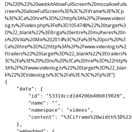
D%220%22%20webkitAllowFullScreen%20mozallowfulls
creen%20allowFullScreen%3E%3C%2Fiframe%3E%3Cp
%3E%3Ca%20href%3D%22http%3A%2F%2Fwww.videol
og.tv%2Fvideo.php%3Fid%3D1054748%22%20target%3
D%22_blank%22%3EBriga%20entre%20mulheres%20n
o%20Villa%20Mix%202014%3C%2Fa%3E%20por%20%3
Ca%20href%3D%22http%3A%2F%2Fwww.videolog.tv%2
Ftrailers%22%20target%3D%22_blank%22%3Etrailers%
3C%2Fa%3E%20%20no%20%3Ca%20href%3D%22http%
3A%2F%2Fwww.videolog.tv%22%20target%3D%22_blan
k%22%3EVideolog.tv%3C%2Fa%3E.%3C%2Fp%3E"]
{

    "data": {

        "id": "5331dccd1d4206b40b019020",

        "name": "",

        "namespace": "videos",

        "content": "%3Ciframe%20width%3D%22
    },

    "embedded": {
