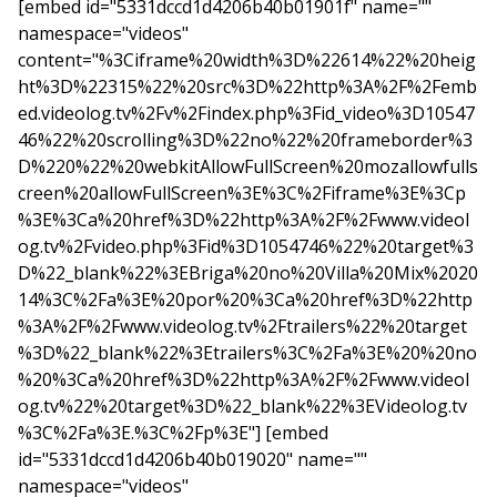
[embed id="5331dccd1d4206b40b01901f" name=""
namespace="videos"
content="%3Ciframe%20width%3D%22614%22%20heig
ht%3D%22315%22%20src%3D%22http%3A%2F%2Femb
ed.videolog.tv%2Fv%2Findex.php%3Fid_video%3D10547
46%22%20scrolling%3D%22no%22%20frameborder%3
D%220%22%20webkitAllowFullScreen%20mozallowfulls
creen%20allowFullScreen%3E%3C%2Fiframe%3E%3Cp
%3E%3Ca%20href%3D%22http%3A%2F%2Fwww.videol
og.tv%2Fvideo.php%3Fid%3D1054746%22%20target%3
D%22_blank%22%3EBriga%20no%20Villa%20Mix%2020
14%3C%2Fa%3E%20por%20%3Ca%20href%3D%22http
%3A%2F%2Fwww.videolog.tv%2Ftrailers%22%20target
%3D%22_blank%22%3Etrailers%3C%2Fa%3E%20%20no
%20%3Ca%20href%3D%22http%3A%2F%2Fwww.videol
og.tv%22%20target%3D%22_blank%22%3EVideolog.tv
%3C%2Fa%3E.%3C%2Fp%3E"] [embed
id="5331dccd1d4206b40b019020" name=""
namespace="videos"