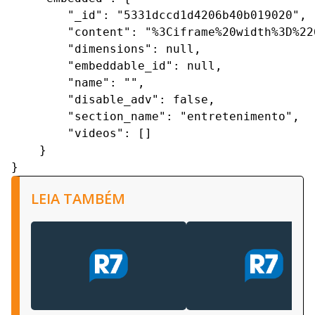
        "_id": "5331dccd1d4206b40b019020",

        "content": "%3Ciframe%20width%3D%22
        "dimensions": null,

        "embeddable_id": null,

        "name": "",

        "disable_adv": false,

        "section_name": "entretenimento",

        "videos": []

    }

}
LEIA TAMBÉM