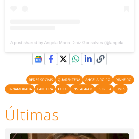
A post shared by Angela Maria Diniz Gonsalves (@angela_ro_ro_oficial)
REDES SOCIAIS
QUARENTENA
ANGELA RO RO
DINHEIRO
EX-NAMORADA
CANTORA
FOTO
INSTAGRAM
ESTRELA
LIVES
Últimas