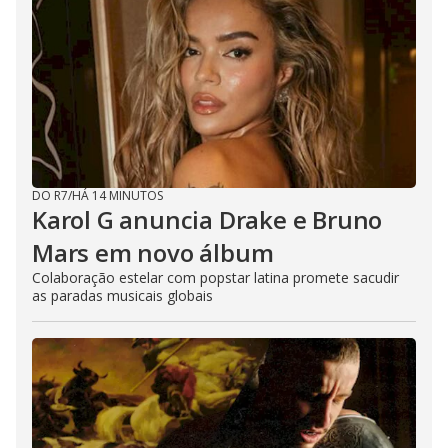
DO R7
/
HÁ 14 MINUTOS
Karol G anuncia Drake e Bruno
Mars em novo álbum
Colaboração estelar com popstar latina promete sacudir
as paradas musicais globais