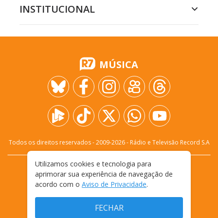
INSTITUCIONAL
MÚSICA
Todos os direitos reservados - 2009-
2026
- Rádio e Televisão Record S.A
Utilizamos cookies e tecnologia para
CARREIRA
FALE CONOSCO
PRIVACIDADE
aprimorar sua experiência de navegação de
TERMOS E CONDIÇÕES DE USO
acordo com o
Aviso de Privacidade
.
FECHAR